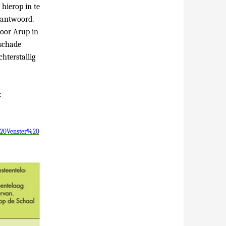
hierop in te
beantwoord.
door Arup in
schade
hterstallig
:
%20Venster%20