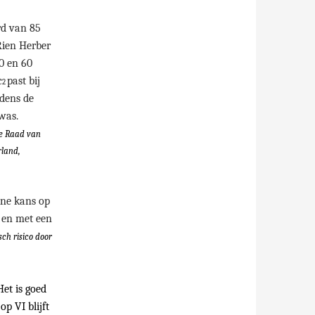
rd van 85
Rien Herber
30 en 60
c
past bij
2
jdens de
was.
de Raad van
rland,
ine kans op
9 en met een
sch risico door
Het is goed
p VI blijft