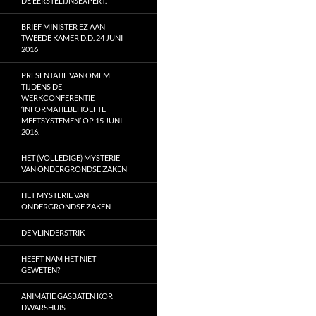
DE EERSTELIJNSEXPERT.
BRIEF MINISTER EZ AAN
TWEEDE KAMER D.D. 24 JUNI
2016
PRESENTATIE VAN OMEM
TIJDENS DE
WERKCONFERENTIE
‘INFORMATIEBEHOEFTE
MEETSYSTEMEN’ OP 15 JUNI
2016.
HET (VOLLEDIGE) MYSTERIE
VAN ONDERGRONDSE ZAKEN
HET MYSTERIE VAN
ONDERGRONDSE ZAKEN
DE VLINDERSTRIK
HEEFT NAM HET NIET
GEWETEN?
ANIMATIE GASBATEN KOR
DWARSHUIS