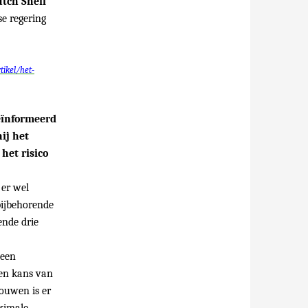
tch Shell
se regering
tikel/het-
geïnformeerd
ij het
het risico
 er wel
bijbehorende
ende drie
 een
een kans van
bouwen is er