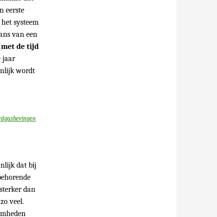
n eerste
s het systeem
kans van een
e
met de tijd
 jaar
nlijk wordt
ardgasbevingen
nlijk dat bij
behorende
 sterker dan
zo veel.
aamheden