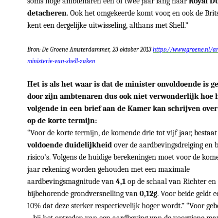
soms hoge ambtenaren één of twee jaar lang naar
Royal Du
detacheren
. Ook het omgekeerde komt voor, en ook de Brit
kent een dergelijke uitwisseling, althans met Shell.”
Bron: De Groene Amsterdammer, 23 oktober 2013
https://www.groene.nl/ar
ministerie-van-shell-zaken
Het is als het waar is dat de minister onvoldoende is 
door zijn ambtenaren dus ook niet verwonderlijk hoe h
volgende in een brief aan de Kamer kan schrijven over 
op de korte termijn:
“Voor de korte termijn, de komende drie tot vijf jaar, bestaat
voldoende duidelijkheid
over de aardbevingsdreiging en 
risico’s. Volgens de huidige berekeningen moet voor de kom
jaar rekening worden gehouden met een maximale
aardbevingsmagnitude van
4,1
op de schaal van Richter en
bijbehorende grondversnelling van
0,12g
. Voor beide geldt 
10% dat deze sterker respectievelijk hoger wordt.” “Voor ge