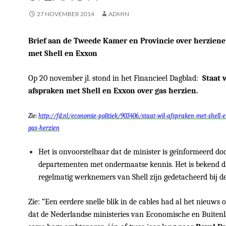
27 NOVEMBER 2014
ADMIN
Brief aan de Tweede Kamer en Provincie over herziene
met Shell en Exxon
Op 20 november jl. stond in het Financieel Dagblad:
Staat w
afspraken met Shell en Exxon over gas herzien.
Zie:
http://fd.nl/economie-politiek/903406/staat-wil-afspraken-met-shell-
gas-herzien
Het is onvoorstelbaar dat de minister is geïnformeerd do
departementen met ondermaatse kennis. Het is bekend d
regelmatig werknemers van Shell zijn gedetacheerd bij de
Zie: “Een eerdere snelle blik in de cables had al het nieuws 
dat de Nederlandse ministeries van Economische en Buiten