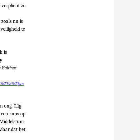
verplicht zo
 zoals nu is
veiligheid te
h is
y
r Huizinge
ef%2025%20jan
n ong. 0,1g
r een kans op
 Middelstum
 Maar dat het