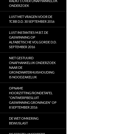
RADIO 1 OVER ONAFHANKELIJK
ONDERZOEK
LIJST MET VRAGEN VOOR DE
TCBB D.D. 30 SEPTEMBER 2016
LIJST INSTANTIES M.B.T. DE
GASWINNING OP
ALFABETISCHE VOLGORDE D.D.
SEPTEMBER 2016
NIET GESTUURD
ONAFHANKELIJK ONDERZOEK
NAAR DE
GRONDWATERHUISHOUDING
IS NOODZAKELIJK
OPNAME
HOORZITTING/RONDETAFEL
“ONTWERPBESLUIT
GASWINNING GRONINGEN” OP
8 SEPTEMBER 2016
DE WET OMKERING
BEWIJSLAST