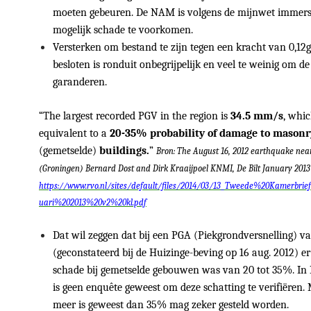
moeten gebeuren. De NAM is volgens de mijnwet immers 
mogelijk schade te voorkomen.
Versterken om bestand te zijn tegen een kracht van 0,12g
besloten is ronduit onbegrijpelijk en veel te weinig om de 
garanderen.
“The largest recorded PGV in the region is
34.5 mm/s
, whic
equivalent to a
20-35% probability of damage to masonr
(gemetselde)
buildings.
”
Bron: The August 16, 2012 earthquake nea
(Groningen) Bernard Dost and Dirk Kraaijpoel KNMI, De Bilt January 2013
https://www.rvo.nl/sites/default/files/2014/03/13_Tweede%20Kamerbri
uari%202013%20v2%20kl.pdf
Dat wil zeggen dat bij een PGA (Piekgrondversnelling) va
(geconstateerd bij de Huizinge-beving op 16 aug. 2012) e
schade bij gemetselde gebouwen was van 20 tot 35%. In
is geen enquête geweest om deze schatting te verifiëren.
meer is geweest dan 35% mag zeker gesteld worden.