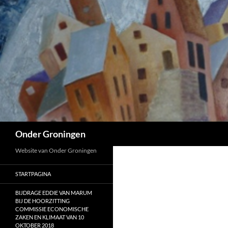
Ga
naar
de
inhoud
Zoeken
Onder Groningen
Website van Onder Groningen
STARTPAGINA
BIJDRAGE EDDIE VAN MARUM
BIJ DE HOORZITTING
COMMISSIE ECONOMISCHE
ZAKEN EN KLIMAAT VAN 10
OKTOBER 2018