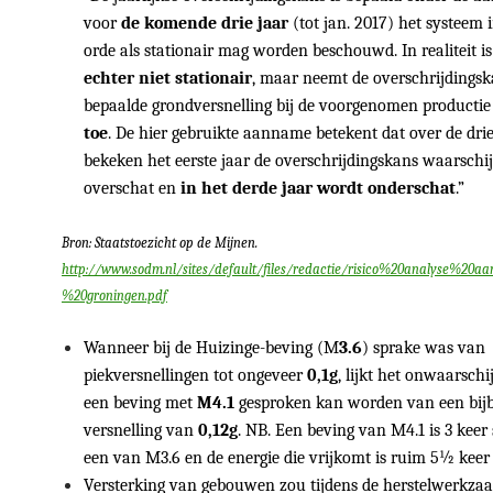
voor
de komende drie jaar
(tot jan. 2017) het systeem i
orde als stationair mag worden beschouwd. In realiteit i
echter niet stationair
, maar neemt de overschrijdings
bepaalde grondversnelling bij de voorgenomen producti
toe
. De hier gebruikte aanname betekent dat over de drie
bekeken het eerste jaar de overschrijdingskans waarschij
overschat en
in het derde jaar wordt onderschat
.”
Bron: Staatstoezicht op de Mijnen.
http://www.sodm.nl/sites/default/files/redactie/risico%20analyse%20a
%20groningen.pdf
Wanneer bij de Huizinge-beving (M
3.6
) sprake was van
piekversnellingen tot ongeveer
0,1g
, lijkt het onwaarschij
een beving met
M4.1
gesproken kan worden van een bij
versnelling van
0,12g
. NB. Een beving van M4.1 is 3 keer
een van M3.6 en de energie die vrijkomt is ruim 5½ keer 
Versterking van gebouwen zou tijdens de herstelwerkz