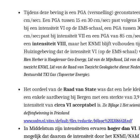
Tijdens deze beving is een PGA (versnelling) geconstatee
cm/sec
. Een PGA tussen 15 en 30 cm/sec
past volgens 
2
2
bij een intensiteit VI op de EMS-schaal, een PGA tussen 
cm/sec
past bij intensiteit VII en een PGA van 85 cm/se
2
een
intensiteit VIII
, maar het KNMI blijft volhouden ti
Huizingebeving dat de intensiteit VI (op de EMS-schaal) 
Rien Herber is Hoogleraar Geo-Energy, Lid van de MijnRaad, Lid van 
toezicht KNMI, Lid van de Raad van Toezicht Geologische dienst Nede
Bestuurslid TKI Gas (Topsector Energie).
Het oordeel van de
Raad van State
was dat een hele kle
een enkele aardbeving bij Bergen met een sterkte van 3,
intensiteit van
circa VI acceptabel
is.
Zie
Bijlage 1 Het seismi
delfstofwinning in Friesland
www.sodm.nl/sites/default/files/redactie/bijlage%2013066418.pdf
In Middelstum zijn intensiteiten ervaren
hoger dan VI
. 
mogelijk dat daarom de intensiteit door het KNMI/NAM o