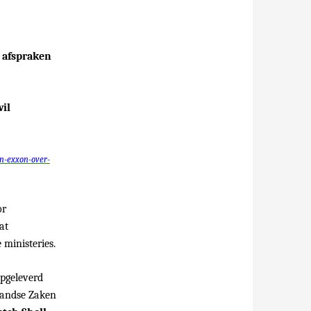
 afspraken
il
en-exxon-over-
or
at
 ministeries.
opgeleverd
landse Zaken