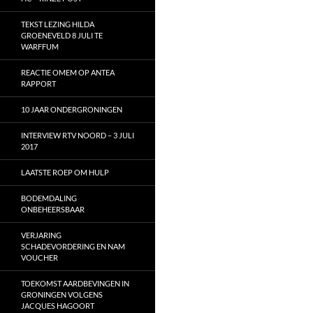
TEKST LEZING HILDA
GROENEVELD 8 JULI TE
WARFFUM
REACTIE OMEM OP ANTEA
RAPPORT
10 JAAR ONDERGRONINGEN
INTERVIEW RTV NOORD – 3 JULI
2017
LAATSTE ROEP OM HULP
BODEMDALING
ONBEHEERSBAAR
VERJARING
SCHADEVORDERING EN NAM
VOUCHER
TOEKOMST AARDBEVINGEN IN
GRONINGEN VOLGENS
JACQUES HAGOORT