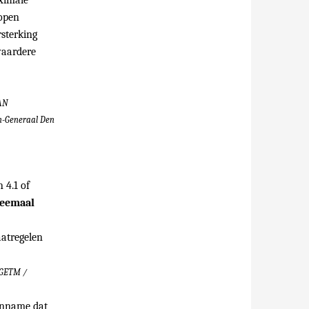
ximale
lopen
rsterking
waardere
VAN
n-Generaal Den
 4.1 of
weemaal
aatregelen
DGETM /
aanname dat