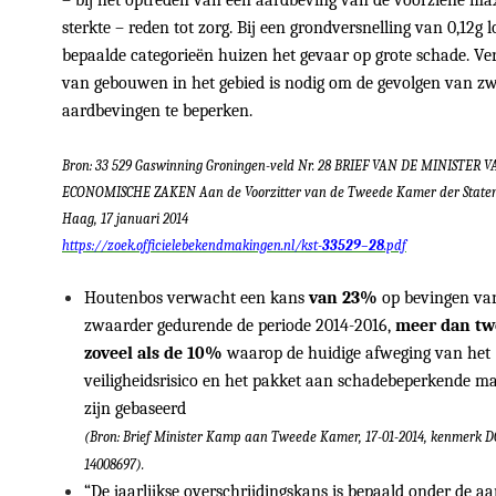
– bij het optreden van een aardbeving van de voorziene ma
sterkte – reden tot zorg. Bij een grondversnelling van 0,12g 
bepaalde categorieën huizen het gevaar op grote schade. Ve
van gebouwen in het gebied is nodig om de gevolgen van z
aardbevingen te beperken.
Bron: 33 529 Gaswinning Groningen-veld Nr. 28 BRIEF VAN DE MINISTER 
ECONOMISCHE ZAKEN Aan de Voorzitter van de Tweede Kamer der State
Haag, 17 januari 2014
https://zoek.officielebekendmakingen.nl/kst-
33529
–
28
.pdf
Houtenbos verwacht een kans
van 23%
op bevingen van
zwaarder gedurende de periode 2014-2016,
meer dan t
zoveel als de 10%
waarop de huidige afweging van het
veiligheidsrisico en het pakket aan schadebeperkende m
zijn gebaseerd
(Bron: Brief Minister Kamp aan Tweede Kamer, 17-01-2014, kenmerk 
14008697).
“De jaarlijkse overschrijdingskans is bepaald onder de 