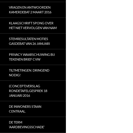
VRAGEN EN ANTWOORDEN
KAMERDEBAT 2 MAART 2016
KLAAGSCHRIFT SPONG OVER
HET NIET VERVOLGEN VAN NAM
STEMRESULTATEN MOTIES
GASDEBAT VAN 26 JANUARI
PRIVACY WAARSCHUWING BIJ
TEKENEN BRIEF CVW
TILTMETINGEN: DRINGEND
NODIG!
(CONCEPT)VERSLAG
RONDETAFELGESPREK 18
JANUARI 2016
DE INWONERS STAAN
CENTRAAL.
DE TERM
‘AARDBEVINGSSCHADE’