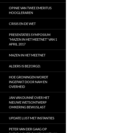
OPINIE VAN TWEE EMERITUS
HOOGLERAREN
CRISIS EN DE WET
PRESENTATIES SYMPOSIUM
“MAZEN IN HET MEETNET” VAN 1
APRIL 2017
MAZEN IN HET MEETNET
ALDERS IS BEZORGD.
HOE GRONINGEN WORDT
INGEPAKT DOOR NAM EN
OVERHEID
JAN VAN DUNNÉ OVER HET
NIEUWE WETSONTWERP
OMKERING BEWIJSLAST
UPDATE LIJST MET INSTANTIES
PETER VAN DER GAAG OP