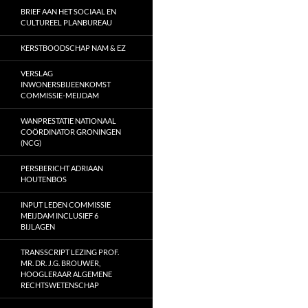
BRIEF AAN HET SOCIAAL EN
CULTUREEL PLANBUREAU
KERSTBOODSCHAP NAM & EZ
VERSLAG
INWONERSBIJEENKOMST
COMMISSIE-MEIJDAM
WANPRESTATIE NATIONAAL
COÖRDINATOR GRONINGEN
(NCG)
PERSBERICHT ADRIAAN
HOUTENBOS
INPUT LEDEN COMMISSIE
MEIJDAM INCLUSIEF 6
BIJLAGEN
TRANSSCRIPT LEZING PROF.
MR. DR. J.G. BROUWER,
HOOGLERAAR ALGEMENE
RECHTSWETENSCHAP