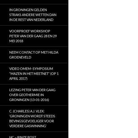
IN GRONINGEN GELDEN
STRAKS ANDERE WETTEN DAN
IN DE REST VAN NEDERLAND
VOORPROEF WORKSHOP
PETER VAN DER GAAG 28 EN 29
MEI 2018
NEEM CONTACT OP MET HILDA
GROENEVELD
VIDEO OMEM–SYMPOSIUM
“MAZEN IN HET MEETNET” (OP 1
APRIL 2017)
LEZING PETER VAN DER GAAG
OVER GEOTHERMIE IN
GRONINGEN (13-01-2016)
C. (CHARLES) A.J. VLEK:
‘GRONINGEN WORDT STEEDS
BEVINGSGEVOELIGER VOOR
VERDERE GASWINNING’
HC – RINZE POST