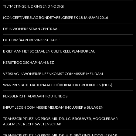
TILTMETINGEN: DRINGEND NODIG!
(CONCEPT)VERSLAG RONDETAFELGESPREK 18 JANUARI 2016
DE INWONERS STAAN CENTRAAL.
DE TERM ‘AARDBEVINGSSCHADE’
BRIEF AAN HET SOCIAAL EN CULTUREEL PLANBUREAU
KERSTBOODSCHAP NAM & EZ
VERSLAG INWONERSBIJEENKOMST COMMISSIE-MEIJDAM
WANPRESTATIE NATIONAAL COÖRDINATOR GRONINGEN (NCG)
PERSBERICHT ADRIAAN HOUTENBOS
INPUT LEDEN COMMISSIE MEIJDAM INCLUSIEF 6 BIJLAGEN
TRANSSCRIPT LEZING PROF. MR. DR. J.G. BROUWER, HOOGLERAAR
ALGEMENE RECHTSWETENSCHAP
TRANSSCRIPT LEZING PROF. MR. DR. H. E. BRÖRING, HOOGLERAAR