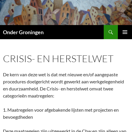
Ga
naar
de
inhoud
Zoeken
Onder Groningen
PRIMAI
MENU
CRISIS- EN HERSTELWET
De kern van deze wet is dat met nieuwe en/of aangepaste
procedures doelgericht wordt gewerkt aan werkgelegenheid
en duurzaamheid. De Crisis- en herstelwet omvat twee
categorieën maatregelen:
1. Maatregelen voor afgebakende lijsten met projecten en
bevoegdheden
Deze maatregelen zijn uitgewerkt in de Chw en zijn alleen van