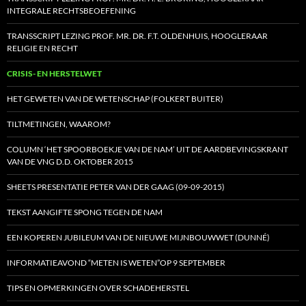
INTEGRALE RECHTSBEOEFENING
TRANSSCRIPT LEZING PROF. MR. DR. F.T. OLDENHUIS, HOOGLERAAR
RELIGIE EN RECHT
CRISIS- EN HERSTELWET
HET GEWETEN VAN DE WETENSCHAP (FOLKERT BUITER)
TILTMETINGEN, WAAROM?
COLUMN ‘HET SPOORBOEKJE VAN DE NAM’ UIT DE AARDBEVINGSKRANT
VAN DE VNG D.D. OKTOBER 2015
SHEETS PRESENTATIE PETER VAN DER GAAG (09-09-2015)
TEKST AANGIFTE SPONG TEGEN DE NAM
EEN KOPEREN JUBILEUM VAN DE NIEUWE MIJNBOUWWET (DUNNÉ)
INFORMATIEAVOND “METEN IS WETEN”OP 9 SEPTEMBER
TIPS EN OPMERKINGEN OVER SCHADEHERSTEL