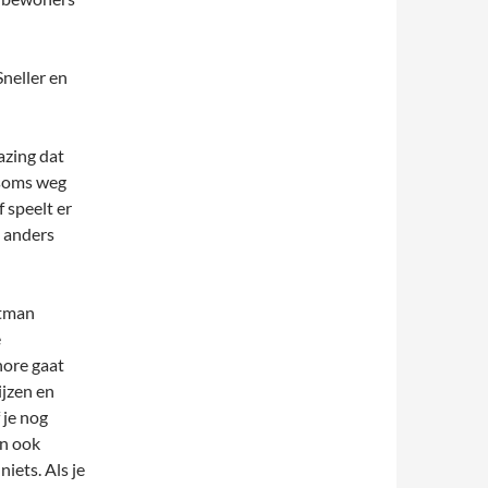
Sneller en
bazing dat
 soms weg
 speelt er
s anders
otman
e
hore gaat
ijzen en
 je nog
en ook
iets. Als je