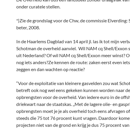
onder curatele stellen.
*)Zie de grondslag voor de Chw, de commissie Elverding: 
beter, 2008.
In de Haarlems Dagblad van 14 april jl. las ik tot mijn ver
Schotman de overheid aanviel. Wil NAM cq Shell/Exxon
uit Nederland? Of wil NAM cq Shell/Exxon meer winst? Of
nog iets anders?Ze kennen de route: zaken eerst even iet
zeggen en dan wachten op reactie?
“Voor de exploitatie van kleinere gasvelden zou wat Sch
betreft ook nog wel eens gekeken kunnen worden naar d
opbrengsten voor de overheid. Van iedere euro in de offs
driekwart naar de staatskas. ,,Met de lagere olie- en gaspr
opbrengsten moet je je als overheid toch eens afvragen of
steeds die 75 tot 76 procent kunt vragen. Daardoor kom
projecten niet van de grond en krijg je dus 75 procent van n