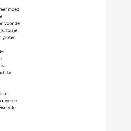
weer moed
de
en voor de
s, zou je
 groter.
de
n
is,
rft te
s te
a diverse
viseerde