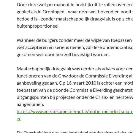
Door deze wet permanent in praktijk uit te rollen over ee
gebied als in Groningen –waar deze wet bovendien nooit
bedoeld is– zonder maatschappelijk draagvlak, is op zich a
buitenproportioneel.
Wanneer de burgers zonder meer de wijze van toepassen
wet accepteren en serieus nemen, zal deze ondemocratisc
gekomen wet door hen zelf bevestigd worden.
Maatschappelijk draagvlak was eerder als advies voor ee
functioneren van de Chw door de Commissie Elverding al
aanbeveling gedaan. Op 16 maart 2010 is echter een moti
toepassen van de door de Commissie Elverding geschetst
uitgangspunten bij projecten onder de Crisis- en herstelw
aangenomen.
https://www.eerstekamer.nl/motie/motie_meindertsma_
er
De Overheid kan dus een landsdeel zonder draagvlak va