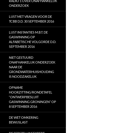
RADIO 1 OVER ONAFHANKELIJK
ONDERZOEK
LIJST MET VRAGEN VOOR DE
TCBB D.D. 30 SEPTEMBER 2016
LIJST INSTANTIES M.B.T. DE
GASWINNING OP
ALFABETISCHE VOLGORDE D.D.
SEPTEMBER 2016
NIET GESTUURD
ONAFHANKELIJK ONDERZOEK
NAAR DE
GRONDWATERHUISHOUDING
IS NOODZAKELIJK
OPNAME
HOORZITTING/RONDETAFEL
“ONTWERPBESLUIT
GASWINNING GRONINGEN” OP
8 SEPTEMBER 2016
DE WET OMKERING
BEWIJSLAST