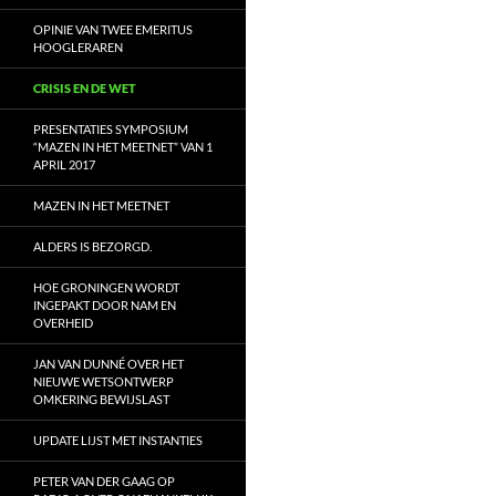
OPINIE VAN TWEE EMERITUS
HOOGLERAREN
CRISIS EN DE WET
PRESENTATIES SYMPOSIUM
“MAZEN IN HET MEETNET” VAN 1
APRIL 2017
MAZEN IN HET MEETNET
ALDERS IS BEZORGD.
HOE GRONINGEN WORDT
INGEPAKT DOOR NAM EN
OVERHEID
JAN VAN DUNNÉ OVER HET
NIEUWE WETSONTWERP
OMKERING BEWIJSLAST
UPDATE LIJST MET INSTANTIES
PETER VAN DER GAAG OP