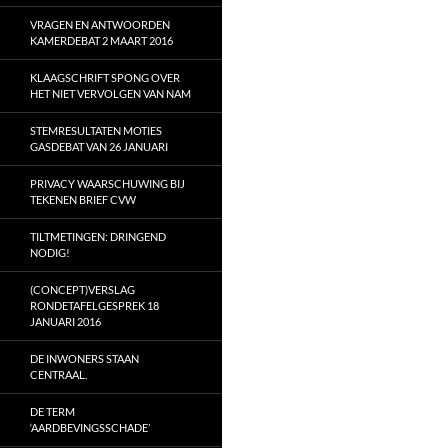
VRAGEN EN ANTWOORDEN
KAMERDEBAT 2 MAART 2016
KLAAGSCHRIFT SPONG OVER
HET NIET VERVOLGEN VAN NAM
STEMRESULTATEN MOTIES
GASDEBAT VAN 26 JANUARI
PRIVACY WAARSCHUWING BIJ
TEKENEN BRIEF CVW
TILTMETINGEN: DRINGEND
NODIG!
(CONCEPT)VERSLAG
RONDETAFELGESPREK 18
JANUARI 2016
DE INWONERS STAAN
CENTRAAL.
DE TERM
‘AARDBEVINGSSCHADE’