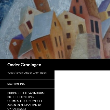
Ga
naar
de
inhoud
Zoeken
Onder Groningen
Website van Onder Groningen
STARTPAGINA
BIJDRAGE EDDIE VAN MARUM
BIJ DE HOORZITTING
COMMISSIE ECONOMISCHE
ZAKEN EN KLIMAAT VAN 10
OKTOBER 2018