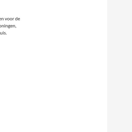
ven voor de
oningen,
uis.