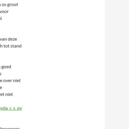
n zo groot
 voor
l
 van deze
h tot stand
n goed
s
e over niet
e
et niet
pvda_c_s_ov
n bewoners