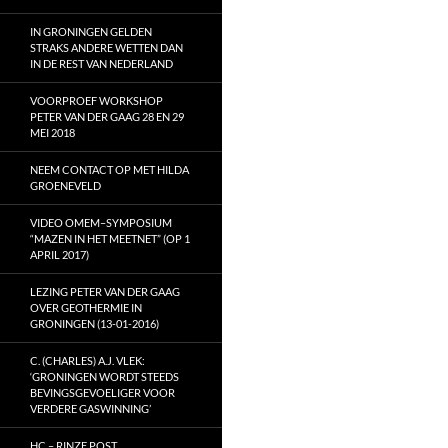
IN GRONINGEN GELDEN
STRAKS ANDERE WETTEN DAN
IN DE REST VAN NEDERLAND
VOORPROEF WORKSHOP
PETER VAN DER GAAG 28 EN 29
MEI 2018
NEEM CONTACT OP MET HILDA
GROENEVELD
VIDEO OMEM–SYMPOSIUM
“MAZEN IN HET MEETNET” (OP 1
APRIL 2017)
LEZING PETER VAN DER GAAG
OVER GEOTHERMIE IN
GRONINGEN (13-01-2016)
C. (CHARLES) A.J. VLEK:
‘GRONINGEN WORDT STEEDS
BEVINGSGEVOELIGER VOOR
VERDERE GASWINNING’
HC – RINZE POST