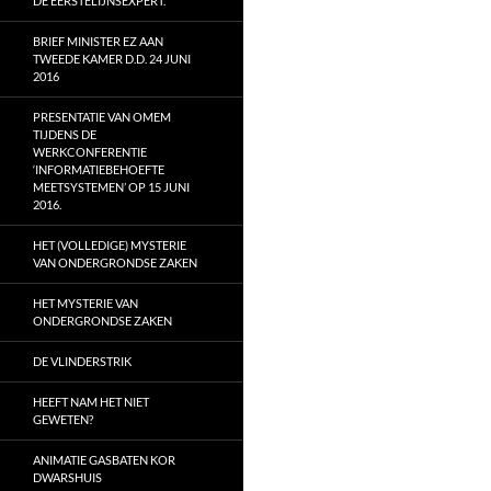
DE EERSTELIJNSEXPERT.
BRIEF MINISTER EZ AAN
TWEEDE KAMER D.D. 24 JUNI
2016
PRESENTATIE VAN OMEM
TIJDENS DE
WERKCONFERENTIE
‘INFORMATIEBEHOEFTE
MEETSYSTEMEN’ OP 15 JUNI
2016.
HET (VOLLEDIGE) MYSTERIE
VAN ONDERGRONDSE ZAKEN
HET MYSTERIE VAN
ONDERGRONDSE ZAKEN
DE VLINDERSTRIK
HEEFT NAM HET NIET
GEWETEN?
ANIMATIE GASBATEN KOR
DWARSHUIS