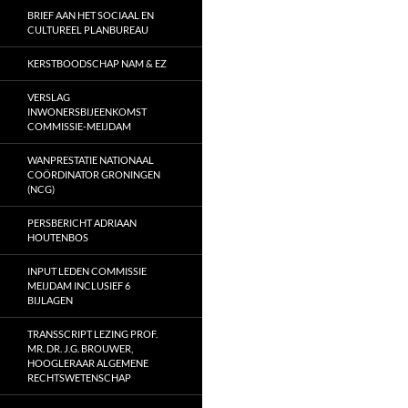
BRIEF AAN HET SOCIAAL EN
CULTUREEL PLANBUREAU
KERSTBOODSCHAP NAM & EZ
VERSLAG
INWONERSBIJEENKOMST
COMMISSIE-MEIJDAM
WANPRESTATIE NATIONAAL
COÖRDINATOR GRONINGEN
(NCG)
PERSBERICHT ADRIAAN
HOUTENBOS
INPUT LEDEN COMMISSIE
MEIJDAM INCLUSIEF 6
BIJLAGEN
TRANSSCRIPT LEZING PROF.
MR. DR. J.G. BROUWER,
HOOGLERAAR ALGEMENE
RECHTSWETENSCHAP