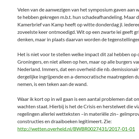
Velen van de aanwezigen van het symposium gaven aan 
te hebben gekregen m.b.t. hun schadeafhandeling. Maar 
Kamerbrief van Kamp heeft op witte donderdag jl. iedere
zoveelste keer ontmoedigd. Wit op een zwarte lei geeft grij
denken, maar in plaats daarvan worden de tegenstellingen
Het is niet voor te stellen welke impact dit zal hebben op 
Groningers, en niet alleen op hen, maar op alle burgers va
Nederland. Immers, dat een overheid die nb. demissionair 
dergelijke ingrijpende en a-democratische maatregelen du
nemen, is een teken aan de wand.
Waar ik kort op in wil gaan is een aantal problemen dat on
wachten staat. Hierbij is het de Crisis en herstelwet die vi
regelingen allerlei wetteksten –in materiële zin– geïmpro
constructies en draaiboeken legitimeert. Zie:
http://wetten.overheid.nl/BWBR0027431/2017-01-01