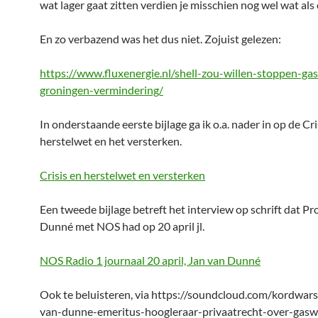
wat lager gaat zitten verdien je misschien nog wel wat als 
En zo verbazend was het dus niet. Zojuist gelezen:
https://www.fluxenergie.nl/shell-zou-willen-stoppen-ga
groningen-vermindering/
In onderstaande eerste bijlage ga ik o.a. nader in op de Cri
herstelwet en het versterken.
Crisis en herstelwet en versterken
Een tweede bijlage betreft het interview op schrift dat Pro
Dunné met NOS had op 20 april jl.
NOS Radio 1 journaal 20 april, Jan van Dunné
Ook te beluisteren, via https://soundcloud.com/kordwars
van-dunne-emeritus-hoogleraar-privaatrecht-over-gasw