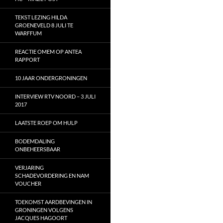
TEKST LEZING HILDA
GROENEVELD 8 JULI TE
WARFFUM
REACTIE OMEM OP ANTEA
RAPPORT
10 JAAR ONDERGRONINGEN
INTERVIEW RTV NOORD – 3 JULI
2017
LAATSTE ROEP OM HULP
BODEMDALING
ONBEHEERSBAAR
VERJARING
SCHADEVORDERING EN NAM
VOUCHER
TOEKOMST AARDBEVINGEN IN
GRONINGEN VOLGENS
JACQUES HAGOORT