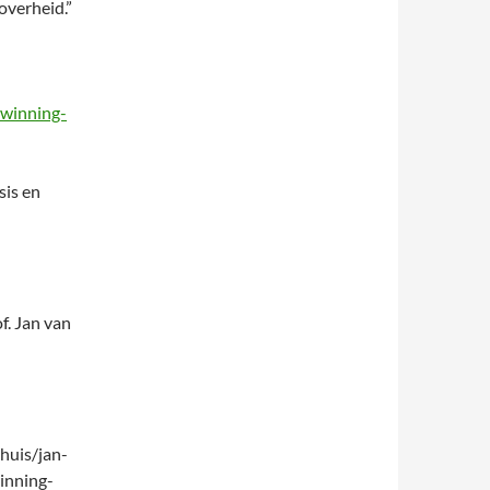
overheid.”
swinning-
sis en
f. Jan van
huis/jan-
inning-