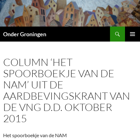
Ga
naar
de
inhoud
Zoeken
Onder Groningen
PRIMAI
MENU
COLUMN ‘HET
SPOORBOEKJE VAN DE
NAM’ UIT DE
AARDBEVINGSKRANT VAN
DE VNG D.D. OKTOBER
2015
Het spoorboekje van de NAM