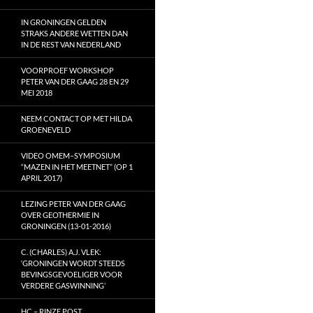
IN GRONINGEN GELDEN
STRAKS ANDERE WETTEN DAN
IN DE REST VAN NEDERLAND
VOORPROEF WORKSHOP
PETER VAN DER GAAG 28 EN 29
MEI 2018
NEEM CONTACT OP MET HILDA
GROENEVELD
VIDEO OMEM–SYMPOSIUM
“MAZEN IN HET MEETNET” (OP 1
APRIL 2017)
LEZING PETER VAN DER GAAG
OVER GEOTHERMIE IN
GRONINGEN (13-01-2016)
C. (CHARLES) A.J. VLEK:
‘GRONINGEN WORDT STEEDS
BEVINGSGEVOELIGER VOOR
VERDERE GASWINNING’
HC – RINZE POST