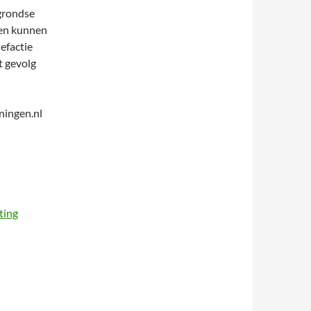
rgrondse
ngen kunnen
efactie
t gevolg
ningen.nl
ting