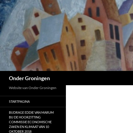
Ga
naar
de
inhoud
Zoeken
Onder Groningen
Website van Onder Groningen
STARTPAGINA
BIJDRAGE EDDIE VAN MARUM
BIJ DE HOORZITTING
COMMISSIE ECONOMISCHE
ZAKEN EN KLIMAAT VAN 10
OKTOBER 2018