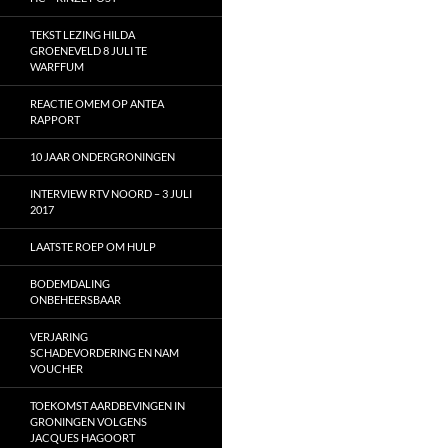
TEKST LEZING HILDA
GROENEVELD 8 JULI TE
WARFFUM
REACTIE OMEM OP ANTEA
RAPPORT
10 JAAR ONDERGRONINGEN
INTERVIEW RTV NOORD – 3 JULI
2017
LAATSTE ROEP OM HULP
BODEMDALING
ONBEHEERSBAAR
VERJARING
SCHADEVORDERING EN NAM
VOUCHER
TOEKOMST AARDBEVINGEN IN
GRONINGEN VOLGENS
JACQUES HAGOORT