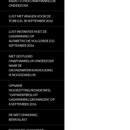
RADIO 1 OVER ONAFHANKELIJK
ONDERZOEK
LIJST MET VRAGEN VOOR DE
TCBB D.D. 30 SEPTEMBER 2016
LIJST INSTANTIES M.B.T. DE
GASWINNING OP
ALFABETISCHE VOLGORDE D.D.
SEPTEMBER 2016
NIET GESTUURD
ONAFHANKELIJK ONDERZOEK
NAAR DE
GRONDWATERHUISHOUDING
IS NOODZAKELIJK
OPNAME
HOORZITTING/RONDETAFEL
“ONTWERPBESLUIT
GASWINNING GRONINGEN” OP
8 SEPTEMBER 2016
DE WET OMKERING
BEWIJSLAST