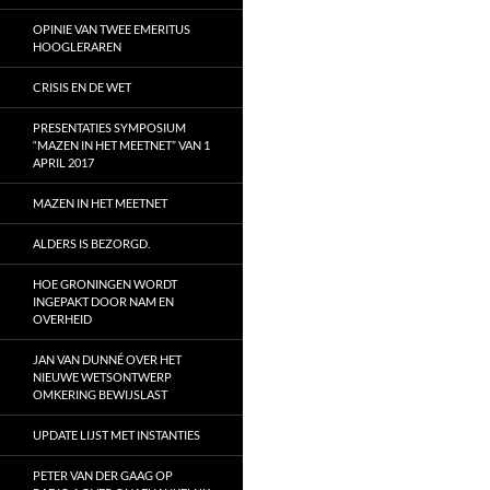
OPINIE VAN TWEE EMERITUS
HOOGLERAREN
CRISIS EN DE WET
PRESENTATIES SYMPOSIUM
“MAZEN IN HET MEETNET” VAN 1
APRIL 2017
MAZEN IN HET MEETNET
ALDERS IS BEZORGD.
HOE GRONINGEN WORDT
INGEPAKT DOOR NAM EN
OVERHEID
JAN VAN DUNNÉ OVER HET
NIEUWE WETSONTWERP
OMKERING BEWIJSLAST
UPDATE LIJST MET INSTANTIES
PETER VAN DER GAAG OP