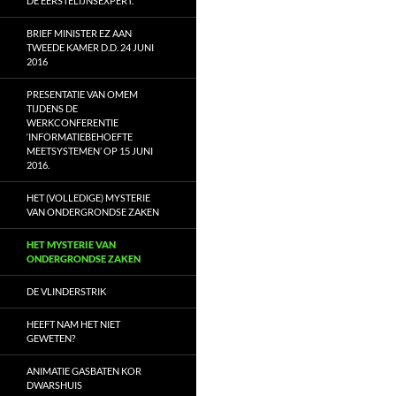
DE EERSTELIJNSEXPERT.
BRIEF MINISTER EZ AAN
TWEEDE KAMER D.D. 24 JUNI
2016
PRESENTATIE VAN OMEM
TIJDENS DE
WERKCONFERENTIE
‘INFORMATIEBEHOEFTE
MEETSYSTEMEN’ OP 15 JUNI
2016.
HET (VOLLEDIGE) MYSTERIE
VAN ONDERGRONDSE ZAKEN
HET MYSTERIE VAN
ONDERGRONDSE ZAKEN
DE VLINDERSTRIK
HEEFT NAM HET NIET
GEWETEN?
ANIMATIE GASBATEN KOR
DWARSHUIS