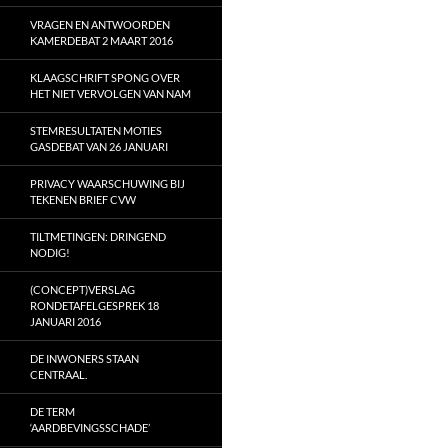
VRAGEN EN ANTWOORDEN
KAMERDEBAT 2 MAART 2016
KLAAGSCHRIFT SPONG OVER
HET NIET VERVOLGEN VAN NAM
STEMRESULTATEN MOTIES
GASDEBAT VAN 26 JANUARI
PRIVACY WAARSCHUWING BIJ
TEKENEN BRIEF CVW
TILTMETINGEN: DRINGEND
NODIG!
(CONCEPT)VERSLAG
RONDETAFELGESPREK 18
JANUARI 2016
DE INWONERS STAAN
CENTRAAL.
DE TERM
‘AARDBEVINGSSCHADE’