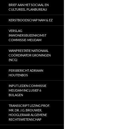
BRIEF AAN HET SOCIAAL EN
CULTUREEL PLANBUREAU
KERSTBOODSCHAP NAM & EZ
VERSLAG
INWONERSBIJEENKOMST
COMMISSIE-MEIJDAM
WANPRESTATIE NATIONAAL
COÖRDINATOR GRONINGEN
(NCG)
PERSBERICHT ADRIAAN
HOUTENBOS
INPUT LEDEN COMMISSIE
MEIJDAM INCLUSIEF 6
BIJLAGEN
TRANSSCRIPT LEZING PROF.
MR. DR. J.G. BROUWER,
HOOGLERAAR ALGEMENE
RECHTSWETENSCHAP