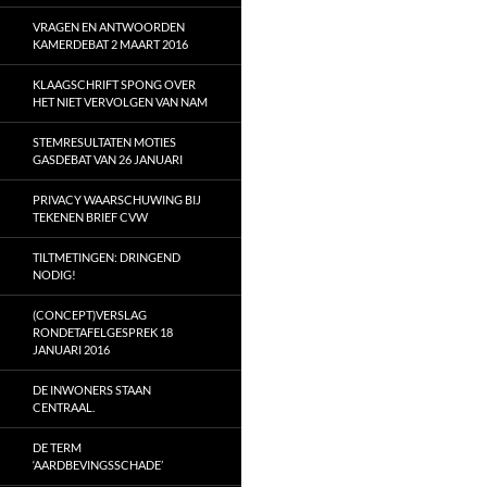
VRAGEN EN ANTWOORDEN
KAMERDEBAT 2 MAART 2016
KLAAGSCHRIFT SPONG OVER
HET NIET VERVOLGEN VAN NAM
STEMRESULTATEN MOTIES
GASDEBAT VAN 26 JANUARI
PRIVACY WAARSCHUWING BIJ
TEKENEN BRIEF CVW
TILTMETINGEN: DRINGEND
NODIG!
(CONCEPT)VERSLAG
RONDETAFELGESPREK 18
JANUARI 2016
DE INWONERS STAAN
CENTRAAL.
DE TERM
‘AARDBEVINGSSCHADE’