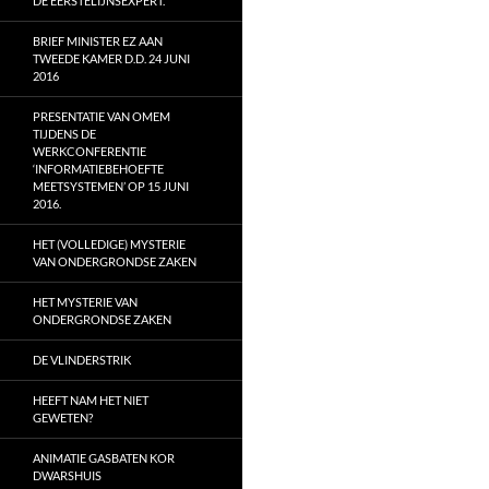
DE EERSTELIJNSEXPERT.
BRIEF MINISTER EZ AAN
TWEEDE KAMER D.D. 24 JUNI
2016
PRESENTATIE VAN OMEM
TIJDENS DE
WERKCONFERENTIE
‘INFORMATIEBEHOEFTE
MEETSYSTEMEN’ OP 15 JUNI
2016.
HET (VOLLEDIGE) MYSTERIE
VAN ONDERGRONDSE ZAKEN
HET MYSTERIE VAN
ONDERGRONDSE ZAKEN
DE VLINDERSTRIK
HEEFT NAM HET NIET
GEWETEN?
ANIMATIE GASBATEN KOR
DWARSHUIS