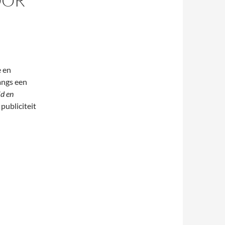
OOR
e en
angs een
id en
publiciteit