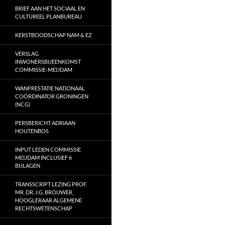
BRIEF AAN HET SOCIAAL EN
CULTUREEL PLANBUREAU
KERSTBOODSCHAP NAM & EZ
VERSLAG
INWONERSBIJEENKOMST
COMMISSIE-MEIJDAM
WANPRESTATIE NATIONAAL
COÖRDINATOR GRONINGEN
(NCG)
PERSBERICHT ADRIAAN
HOUTENBOS
INPUT LEDEN COMMISSIE
MEIJDAM INCLUSIEF 6
BIJLAGEN
TRANSSCRIPT LEZING PROF.
MR. DR. J.G. BROUWER,
HOOGLERAAR ALGEMENE
RECHTSWETENSCHAP