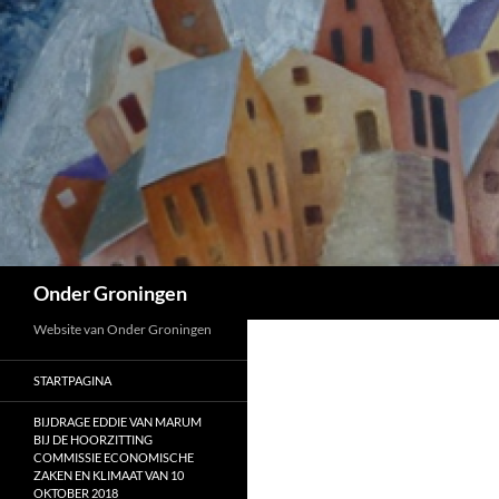
Ga
naar
de
inhoud
Zoeken
Onder Groningen
Website van Onder Groningen
STARTPAGINA
BIJDRAGE EDDIE VAN MARUM
BIJ DE HOORZITTING
COMMISSIE ECONOMISCHE
ZAKEN EN KLIMAAT VAN 10
OKTOBER 2018