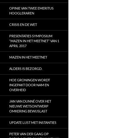
OPINIE VAN TWEE EMERITUS
HOOGLERAREN
CRISIS EN DE WET
PRESENTATIES SYMPOSIUM
“MAZEN IN HET MEETNET” VAN 1
APRIL 2017
MAZEN IN HET MEETNET
ALDERS IS BEZORGD.
HOE GRONINGEN WORDT
INGEPAKT DOOR NAM EN
OVERHEID
JAN VAN DUNNÉ OVER HET
NIEUWE WETSONTWERP
OMKERING BEWIJSLAST
UPDATE LIJST MET INSTANTIES
PETER VAN DER GAAG OP