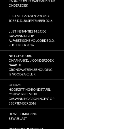
RADIO 1 OVER ONAFHANKELIJK
ONDERZOEK
LIJST MET VRAGEN VOOR DE
TCBB D.D. 30 SEPTEMBER 2016
LIJST INSTANTIES M.B.T. DE
GASWINNING OP
ALFABETISCHE VOLGORDE D.D.
SEPTEMBER 2016
NIET GESTUURD
ONAFHANKELIJK ONDERZOEK
NAAR DE
GRONDWATERHUISHOUDING
IS NOODZAKELIJK
OPNAME
HOORZITTING/RONDETAFEL
“ONTWERPBESLUIT
GASWINNING GRONINGEN” OP
8 SEPTEMBER 2016
DE WET OMKERING
BEWIJSLAST