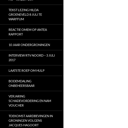
TEKST LEZING HILDA
GROENEVELD 8 JULI TE
WARFFUM
REACTIE OMEM OP ANTEA
RAPPORT
10 JAAR ONDERGRONINGEN
INTERVIEW RTV NOORD – 3 JULI
2017
LAATSTE ROEP OM HULP
BODEMDALING
ONBEHEERSBAAR
VERJARING
SCHADEVORDERING EN NAM
VOUCHER
TOEKOMST AARDBEVINGEN IN
GRONINGEN VOLGENS
JACQUES HAGOORT