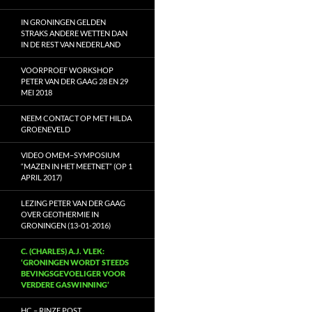
IN GRONINGEN GELDEN
STRAKS ANDERE WETTEN DAN
IN DE REST VAN NEDERLAND
VOORPROEF WORKSHOP
PETER VAN DER GAAG 28 EN 29
MEI 2018
NEEM CONTACT OP MET HILDA
GROENEVELD
VIDEO OMEM–SYMPOSIUM
“MAZEN IN HET MEETNET” (OP 1
APRIL 2017)
LEZING PETER VAN DER GAAG
OVER GEOTHERMIE IN
GRONINGEN (13-01-2016)
C. (CHARLES) A.J. VLEK:
‘GRONINGEN WORDT STEEDS
BEVINGSGEVOELIGER VOOR
VERDERE GASWINNING’
HC – RINZE POST