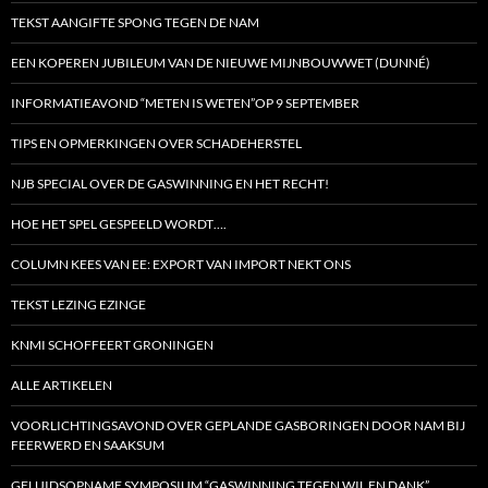
TEKST AANGIFTE SPONG TEGEN DE NAM
EEN KOPEREN JUBILEUM VAN DE NIEUWE MIJNBOUWWET (DUNNÉ)
INFORMATIEAVOND “METEN IS WETEN”OP 9 SEPTEMBER
TIPS EN OPMERKINGEN OVER SCHADEHERSTEL
NJB SPECIAL OVER DE GASWINNING EN HET RECHT!
HOE HET SPEL GESPEELD WORDT….
COLUMN KEES VAN EE: EXPORT VAN IMPORT NEKT ONS
TEKST LEZING EZINGE
KNMI SCHOFFEERT GRONINGEN
ALLE ARTIKELEN
VOORLICHTINGSAVOND OVER GEPLANDE GASBORINGEN DOOR NAM BIJ
FEERWERD EN SAAKSUM
GELUIDSOPNAME SYMPOSIUM “GASWINNING TEGEN WIL EN DANK”