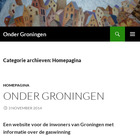
Ga
naar
de
inhoud
Zoeken
Onder Groningen
PRIMAI
MENU
Categorie archieven: Homepagina
HOMEPAGINA
ONDER GRONINGEN
3 NOVEMBER 2014
Een website voor de inwoners van Groningen met
informatie over de gaswinning