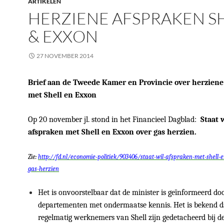
ARTIKELEN
HERZIENE AFSPRAKEN S
& EXXON
27 NOVEMBER 2014
Brief aan de Tweede Kamer en Provincie over herziene
met Shell en Exxon
Op 20 november jl. stond in het Financieel Dagblad:
Staat w
afspraken met Shell en Exxon over gas herzien.
Zie:
http://fd.nl/economie-politiek/903406/staat-wil-afspraken-met-shell-
gas-herzien
Het is onvoorstelbaar dat de minister is geïnformeerd do
departementen met ondermaatse kennis. Het is bekend d
regelmatig werknemers van Shell zijn gedetacheerd bij de