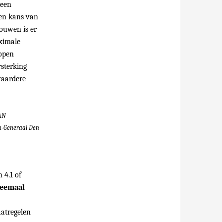
 een
een kans van
bouwen is er
ximale
lopen
rsterking
waardere
VAN
n-Generaal Den
 4.1 of
weemaal
aatregelen