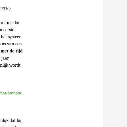
DGETM /
aanname dat
n eerste
s het systeem
kans van een
e
met de tijd
 jaar
nlijk wordt
ardgasbevingen
nlijk dat bij