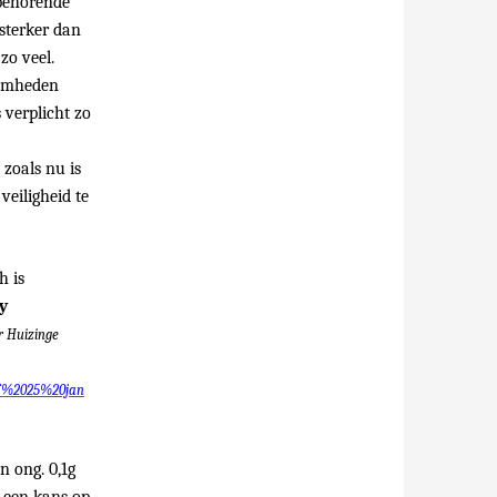
behorende
 sterker dan
zo veel.
aamheden
verplicht zo
 zoals nu is
veiligheid te
h is
y
r Huizinge
ef%2025%20jan
n ong. 0,1g