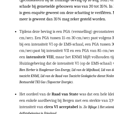
(geconstateerd bij de Huizinge-beving op 16 aug. 2012) e
schade bij gemetselde gebouwen was van 20 tot 35%. In
is geen enquête geweest om deze schatting te verifiëren.
meer is geweest dan 35% mag zeker gesteld worden.
Tijdens deze beving is een PGA (versnelling) geconstatee
cm/sec
. Een PGA tussen 15 en 30 cm/sec
past volgens 
2
2
bij een intensiteit VI op de EMS-schaal, een PGA tussen 
cm/sec
past bij intensiteit VII en een PGA van 85 cm/se
2
een
intensiteit VIII
, maar het KNMI blijft volhouden ti
Huizingebeving dat de intensiteit VI (op de EMS-schaal) 
Rien Herber is Hoogleraar Geo-Energy, Lid van de MijnRaad, Lid van 
toezicht KNMI, Lid van de Raad van Toezicht Geologische dienst Nede
Bestuurslid TKI Gas (Topsector Energie).
Het oordeel van de
Raad van State
was dat een hele kle
een enkele aardbeving bij Bergen met een sterkte van 3,
intensiteit van
circa VI acceptabel
is.
Zie
Bijlage 1 Het seismi
delfstofwinning in Friesland