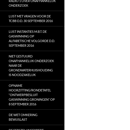
RADIO 1 OVER ONAFHANKELIJK
ONDERZOEK
LIJST MET VRAGEN VOOR DE
TCBB D.D. 30 SEPTEMBER 2016
LIJST INSTANTIES M.B.T. DE
GASWINNING OP
ALFABETISCHE VOLGORDE D.D.
SEPTEMBER 2016
NIET GESTUURD
ONAFHANKELIJK ONDERZOEK
NAAR DE
GRONDWATERHUISHOUDING
IS NOODZAKELIJK
OPNAME
HOORZITTING/RONDETAFEL
“ONTWERPBESLUIT
GASWINNING GRONINGEN” OP
8 SEPTEMBER 2016
DE WET OMKERING
BEWIJSLAST