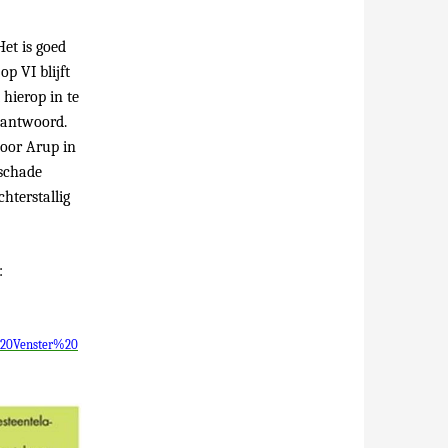
Het is goed
p VI blijft
hierop in te
beantwoord.
door Arup in
schade
hterstallig
:
%20Venster%20