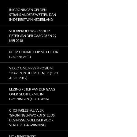
IN GRONINGEN GELDEN
STRAKS ANDERE WETTEN DAN
IN DE REST VAN NEDERLAND
VOORPROEF WORKSHOP
PETER VAN DER GAAG 28 EN 29
MEI 2018
NEEM CONTACT OP MET HILDA
GROENEVELD
VIDEO OMEM–SYMPOSIUM
“MAZEN IN HET MEETNET” (OP 1
APRIL 2017)
LEZING PETER VAN DER GAAG
OVER GEOTHERMIE IN
GRONINGEN (13-01-2016)
C. (CHARLES) A.J. VLEK:
‘GRONINGEN WORDT STEEDS
BEVINGSGEVOELIGER VOOR
VERDERE GASWINNING’
HC – RINZE POST