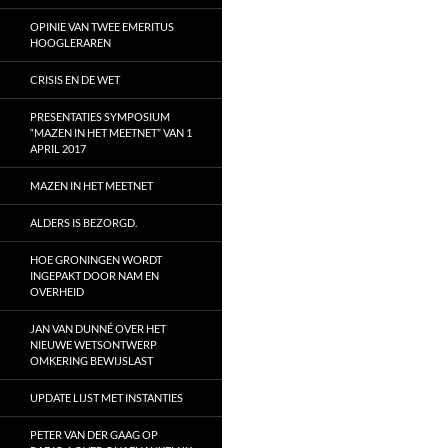
OPINIE VAN TWEE EMERITUS
HOOGLERAREN
CRISIS EN DE WET
PRESENTATIES SYMPOSIUM
“MAZEN IN HET MEETNET” VAN 1
APRIL 2017
MAZEN IN HET MEETNET
ALDERS IS BEZORGD.
HOE GRONINGEN WORDT
INGEPAKT DOOR NAM EN
OVERHEID
JAN VAN DUNNÉ OVER HET
NIEUWE WETSONTWERP
OMKERING BEWIJSLAST
UPDATE LIJST MET INSTANTIES
PETER VAN DER GAAG OP