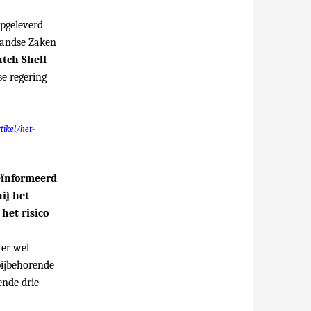
opgeleverd
landse Zaken
tch Shell
se regering
tikel/het-
geïnformeerd
ij het
het risico
 er wel
bijbehorende
ende drie