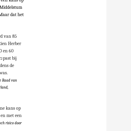
r een kans op
 Middelstum
 Maar dat het
rd van 85
Rien Herber
30 en 60
c
past bij
2
jdens de
was.
de Raad van
rland,
ine kans op
9 en met een
sch risico door