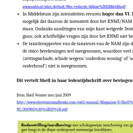
www.sodm.nl/sites/default/files/redactie/bijlage%2013066418.pdf
In Middelstum zijn intensiteiten ervaren
hoger dan VI
. 
mogelijk dat daarom de intensiteit door het KNMI/NAM o
staan. Ondanks aandringen van mijn kant weigerde Dost 
gaan; ook schriftelijke vragen zijn door het KNMI niet 
De taxatierapporten van de taxateurs van de NAM zijn 
de risico berekeningen wel meegenomen, waardoor veel 
(zettingsschade, schade wegens ‘ouderdom woning’ of ‘ac
onderhoud’) niet is meegenomen.
Dit vertelt Shell in haar ledentijdschrift over bevingen
Bron: Shell Venster mei/juni 2009
http://www.electronicsandbooks.com/eab1/manual/Magazine/S/Shell
NL/200905%20%5B32%5D.pdf