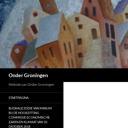
Ga
naar
de
inhoud
Zoeken
Onder Groningen
Website van Onder Groningen
STARTPAGINA
BIJDRAGE EDDIE VAN MARUM
BIJ DE HOORZITTING
COMMISSIE ECONOMISCHE
ZAKEN EN KLIMAAT VAN 10
OKTOBER 2018