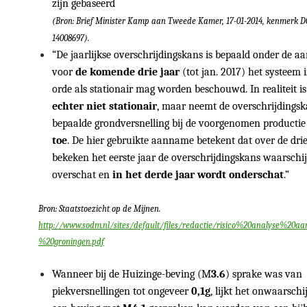
zijn gebaseerd
(Bron: Brief Minister Kamp aan Tweede Kamer, 17-01-2014, kenmerk 
14008697).
“De jaarlijkse overschrijdingskans is bepaald onder de 
voor
de komende drie jaar
(tot jan. 2017) het systeem i
orde als stationair mag worden beschouwd. In realiteit i
echter niet stationair
, maar neemt de overschrijdings
bepaalde grondversnelling bij de voorgenomen producti
toe
. De hier gebruikte aanname betekent dat over de drie
bekeken het eerste jaar de overschrijdingskans waarschij
overschat en
in het derde jaar wordt onderschat
.”
Bron: Staatstoezicht op de Mijnen.
http://www.sodm.nl/sites/default/files/redactie/risico%20analyse%20a
%20groningen.pdf
Wanneer bij de Huizinge-beving (M
3.6
) sprake was van
piekversnellingen tot ongeveer
0,1g
, lijkt het onwaarschij