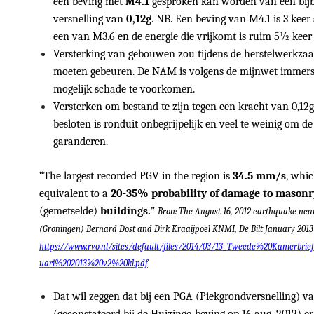
een beving met
M4.1
gesproken kan worden van een bij
versnelling van
0,12g
. NB. Een beving van M4.1 is 3 keer
een van M3.6 en de energie die vrijkomt is ruim 5½ keer 
Versterking van gebouwen zou tijdens de herstelwerkz
moeten gebeuren. De NAM is volgens de mijnwet immers 
mogelijk schade te voorkomen.
Versterken om bestand te zijn tegen een kracht van 0,12g
besloten is ronduit onbegrijpelijk en veel te weinig om de 
garanderen.
“The largest recorded PGV in the region is
34.5 mm/s
, whic
equivalent to a
20-35% probability of damage to masonr
(gemetselde)
buildings.
”
Bron: The August 16, 2012 earthquake nea
(Groningen) Bernard Dost and Dirk Kraaijpoel KNMI, De Bilt January 2013
https://www.rvo.nl/sites/default/files/2014/03/13_Tweede%20Kamerbri
uari%202013%20v2%20kl.pdf
Dat wil zeggen dat bij een PGA (Piekgrondversnelling) va