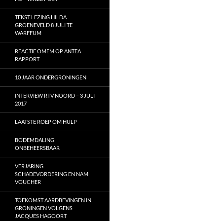
TEKST LEZING HILDA
GROENEVELD 8 JULI TE
WARFFUM
REACTIE OMEM OP ANTEA
RAPPORT
10 JAAR ONDERGRONINGEN
INTERVIEW RTV NOORD – 3 JULI
2017
LAATSTE ROEP OM HULP
BODEMDALING
ONBEHEERSBAAR
VERJARING
SCHADEVORDERING EN NAM
VOUCHER
TOEKOMST AARDBEVINGEN IN
GRONINGEN VOLGENS
JACQUES HAGOORT