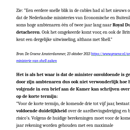
Zie: “Een eerdere snelle blik in de cables had al het nieuws 
dat de Nederlandse ministeries van Economische en Buiten
soms hoge ambtenaren één of twee jaar lang naar
Royal Du
detacheren
. Ook het omgekeerde komt voor, en ook de Brit
kent een dergelijke uitwisseling, althans met Shell.”
Bron: De Groene Amsterdammer, 23 oktober 2013
https://www.groene.nl/ar
ministerie-van-shell-zaken
Het is als het waar is dat de minister onvoldoende is 
door zijn ambtenaren dus ook niet verwonderlijk hoe h
volgende in een brief aan de Kamer kan schrijven over 
op de korte termijn:
“Voor de korte termijn, de komende drie tot vijf jaar, bestaat
voldoende duidelijkheid
over de aardbevingsdreiging en 
risico’s. Volgens de huidige berekeningen moet voor de kom
jaar rekening worden gehouden met een maximale