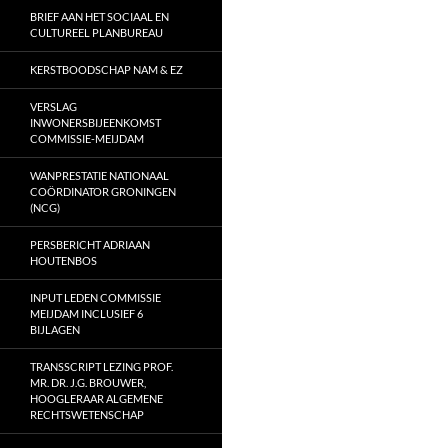
BRIEF AAN HET SOCIAAL EN
CULTUREEL PLANBUREAU
KERSTBOODSCHAP NAM & EZ
VERSLAG
INWONERSBIJEENKOMST
COMMISSIE-MEIJDAM
WANPRESTATIE NATIONAAL
COÖRDINATOR GRONINGEN
(NCG)
PERSBERICHT ADRIAAN
HOUTENBOS
INPUT LEDEN COMMISSIE
MEIJDAM INCLUSIEF 6
BIJLAGEN
TRANSSCRIPT LEZING PROF.
MR. DR. J.G. BROUWER,
HOOGLERAAR ALGEMENE
RECHTSWETENSCHAP