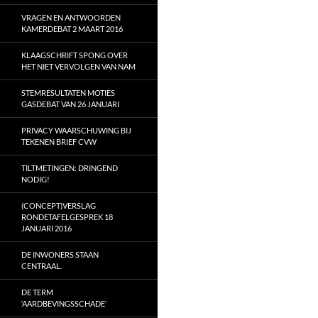
VRAGEN EN ANTWOORDEN
KAMERDEBAT 2 MAART 2016
KLAAGSCHRIFT SPONG OVER
HET NIET VERVOLGEN VAN NAM
STEMRESULTATEN MOTIES
GASDEBAT VAN 26 JANUARI
PRIVACY WAARSCHUWING BIJ
TEKENEN BRIEF CVW
TILTMETINGEN: DRINGEND
NODIG!
(CONCEPT)VERSLAG
RONDETAFELGESPREK 18
JANUARI 2016
DE INWONERS STAAN
CENTRAAL.
DE TERM
‘AARDBEVINGSSCHADE’