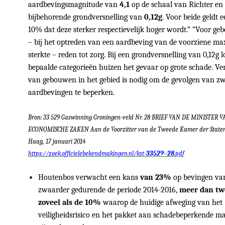
aardbevingsmagnitude van
4,1
op de schaal van Richter en
bijbehorende grondversnelling van
0,12g
. Voor beide geldt 
10% dat deze sterker respectievelijk hoger wordt.” “Voor ge
– bij het optreden van een aardbeving van de voorziene ma
sterkte – reden tot zorg. Bij een grondversnelling van 0,12g 
bepaalde categorieën huizen het gevaar op grote schade. Ve
van gebouwen in het gebied is nodig om de gevolgen van z
aardbevingen te beperken.
Bron: 33 529 Gaswinning Groningen-veld Nr. 28 BRIEF VAN DE MINISTER 
ECONOMISCHE ZAKEN Aan de Voorzitter van de Tweede Kamer der State
Haag, 17 januari 2014
https://zoek.officielebekendmakingen.nl/kst-
33529
–
28
.pdf
Houtenbos verwacht een kans
van 23%
op bevingen van
zwaarder gedurende de periode 2014-2016,
meer dan t
zoveel als de 10%
waarop de huidige afweging van het
veiligheidsrisico en het pakket aan schadebeperkende m