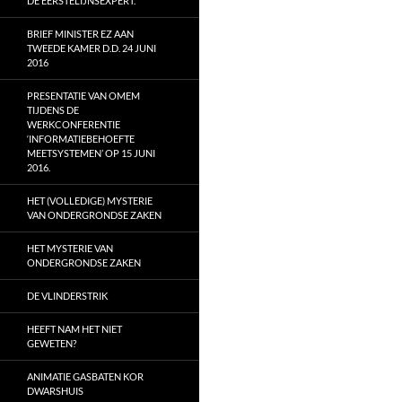
DE EERSTELIJNSEXPERT.
BRIEF MINISTER EZ AAN
TWEEDE KAMER D.D. 24 JUNI
2016
PRESENTATIE VAN OMEM
TIJDENS DE
WERKCONFERENTIE
‘INFORMATIEBEHOEFTE
MEETSYSTEMEN’ OP 15 JUNI
2016.
HET (VOLLEDIGE) MYSTERIE
VAN ONDERGRONDSE ZAKEN
HET MYSTERIE VAN
ONDERGRONDSE ZAKEN
DE VLINDERSTRIK
HEEFT NAM HET NIET
GEWETEN?
ANIMATIE GASBATEN KOR
DWARSHUIS