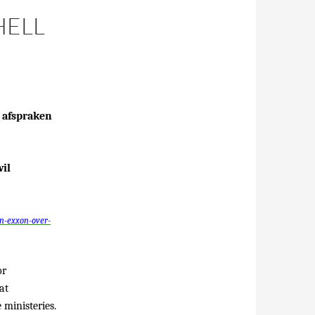
HELL
 afspraken
il
en-exxon-over-
or
at
 ministeries.