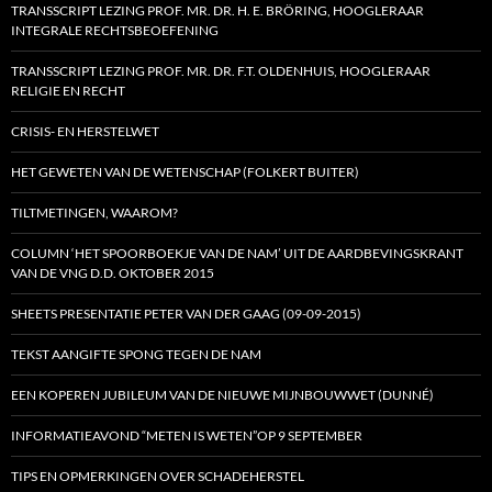
TRANSSCRIPT LEZING PROF. MR. DR. H. E. BRÖRING, HOOGLERAAR
INTEGRALE RECHTSBEOEFENING
TRANSSCRIPT LEZING PROF. MR. DR. F.T. OLDENHUIS, HOOGLERAAR
RELIGIE EN RECHT
CRISIS- EN HERSTELWET
HET GEWETEN VAN DE WETENSCHAP (FOLKERT BUITER)
TILTMETINGEN, WAAROM?
COLUMN ‘HET SPOORBOEKJE VAN DE NAM’ UIT DE AARDBEVINGSKRANT
VAN DE VNG D.D. OKTOBER 2015
SHEETS PRESENTATIE PETER VAN DER GAAG (09-09-2015)
TEKST AANGIFTE SPONG TEGEN DE NAM
EEN KOPEREN JUBILEUM VAN DE NIEUWE MIJNBOUWWET (DUNNÉ)
INFORMATIEAVOND “METEN IS WETEN”OP 9 SEPTEMBER
TIPS EN OPMERKINGEN OVER SCHADEHERSTEL