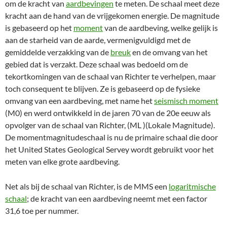
om de kracht van
aardbevingen
te meten. De schaal meet deze
kracht aan de hand van de vrijgekomen energie. De magnitude
is gebaseerd op het
moment
van de aardbeving, welke gelijk is
aan de starheid van de aarde, vermenigvuldigd met de
gemiddelde verzakking van de
breuk
en de omvang van het
gebied dat is verzakt. Deze schaal was bedoeld om de
tekortkomingen van de schaal van Richter te verhelpen, maar
toch consequent te blijven. Ze is gebaseerd op de fysieke
omvang van een aardbeving, met name het
seismisch moment
(M0) en werd ontwikkeld in de jaren 70 van de 20e eeuw als
opvolger van de schaal van Richter, (ML )(Lokale Magnitude).
De momentmagnitudeschaal is nu de primaire schaal die door
het United States Geological Servey wordt gebruikt voor het
meten van elke grote aardbeving.
Net als bij de schaal van Richter, is de MMS een
logaritmische
schaal
; de kracht van een aardbeving neemt met een factor
31,6 toe per nummer.