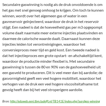
Secundaire gaswinning is nodig als de druk onvoldoende is om
het gas met snel genoeg omhoog te krijgen. Om toch te kunnen
winnen, wordt over het algemeen gas of water in een
gasreservoir geïnjecteerd, waardoor de druk in het reservoir
stijgt. Een nadeel is dat de hoeveelheid gas per m3 opgepompt
volume daalt naarmate meer externe injecties plaatsvinden en
daarmee de calorische waarde daalt. Daarnaast kunnen deze
injecties leiden tot verontreinigingen, waardoor het
conversieproces meer tijd en geld kost. Een tweede nadeel is
dat het injectieproces een grote opstart- en afschakeltijd kent,
waardoor de productie minder flexibel is. Met secundaire
gaswinning is tussen de 80 en 90% van de gashoeveelheid uit
een gasveld te produceren. Dit is veel meer dan bij aardolie; de
gasvormigheid geeft een veel hogere mobiliteit, waardoor het
verhogen van de druk een veel hogere viscositeitafname tot
gevolg heeft dan bij het veel stroperigere aardolie.
Bron:
http://eduweb.eeni.tbm.tudelft.nl/TB141E/index.php?aardgas-winning