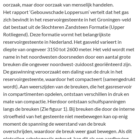
oorzaak, maar door oorzaak van menselijk handelen.
Het rapport ‘Gebouwschade Loppersum’ vertelt dat het gas
zich bevindt in het reservoirgesteente in het Groningen-veld
dat bestaat uit de Slochteren Zandsteen Formatie (Upper
Rotliegend). Deze formatie vormt het belangrijkste
reservoirgesteente in Nederland. Het gasveld varieert in
diepte van ongeveer 3150 tot 2600 meter. Het veld wordt met
name in het noordwesten doorsneden door een aantal grote
breuken die ongeveer noordwest-zuidoost georiënteerd zijn.
De gaswinning veroorzaakt een daling van de druk in het
reservoirgesteente, waardoor het compacteert (samengedrukt
wordt). Aan weerszijden van de breuken, die het gasreservoir
in compartimenten opdelen, ontstaan verschillen in druk en
mate van compactie. Hierdoor ontstaan schuifspanningen
langs de breuken (Zie figuur 1). Bij breuken die door de interne
stroefheid van het gesteente niet meebewegen kan op enig
moment de spanning de weerstand van de breuk
overschrijden, waardoor de breuk weer gaat bewegen. Als dit
plotseling, schoksgewijs gebeurt, kan dit als een aardbeving