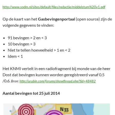
http://www.sodm.nl/sites/default/files/redactie/middelstum%20v1.pdf
Op de kaart van het
Gasbevingenportaal
(open source) zijn de
volgende gegevens te vinden:
91 bevingen > 2 en < 3
10 bevingen > 3
Niet te tellen hoeveelheid > 1 en < 2
Idem < 1
Het KNMI vertelt in een radiofragment bij monde van de heer
Dost dat bevingen kunnen worden geregistreerd vanaf 0.5
/0.6.
Bron:
http://urubin.com/forums/showthread.php?tid=48482
Aantal bevingen tot 25 juli 2014