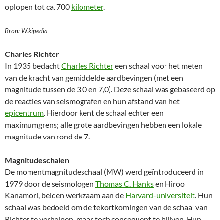
oplopen tot ca. 700
kilometer
.
Bron: Wikipedia
Charles Richter
In 1935 bedacht
Charles Richter
een schaal voor het meten
van de kracht van gemiddelde aardbevingen (met een
magnitude tussen de 3,0 en 7,0). Deze schaal was gebaseerd op
de reacties van seismografen en hun afstand van het
epicentrum
. Hierdoor kent de schaal echter een
maximumgrens; alle grote aardbevingen hebben een lokale
magnitude van rond de 7.
Magnitudeschalen
De momentmagnitudeschaal (MW) werd geïntroduceerd in
1979 door de seismologen
Thomas C. Hanks
en Hiroo
Kanamori, beiden werkzaam aan de
Harvard-universiteit
. Hun
schaal was bedoeld om de tekortkomingen van de schaal van
Richter te verhelpen, maar toch consequent te blijven. Hun