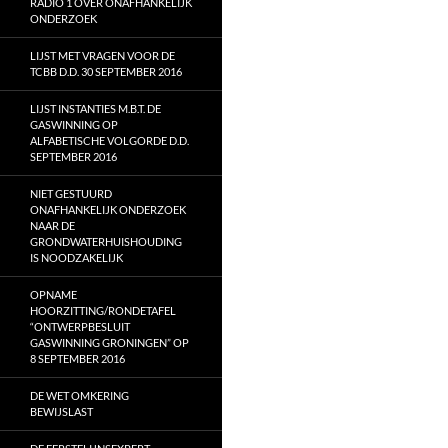
RADIO 1 OVER ONAFHANKELIJK
ONDERZOEK
LIJST MET VRAGEN VOOR DE
TCBB D.D. 30 SEPTEMBER 2016
LIJST INSTANTIES M.B.T. DE
GASWINNING OP
ALFABETISCHE VOLGORDE D.D.
SEPTEMBER 2016
NIET GESTUURD
ONAFHANKELIJK ONDERZOEK
NAAR DE
GRONDWATERHUISHOUDING
IS NOODZAKELIJK
OPNAME
HOORZITTING/RONDETAFEL
“ONTWERPBESLUIT
GASWINNING GRONINGEN” OP
8 SEPTEMBER 2016
DE WET OMKERING
BEWIJSLAST