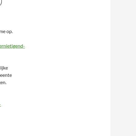
)
me op.
rnietigend-
ijke
meente
en.
-