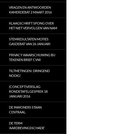
VRAGEN EN ANTWOORDEN
KAMERDEBAT 2 MAART 2016
KLAAGSCHRIFT SPONG OVER
HET NIET VERVOLGEN VAN NAM
STEMRESULTATEN MOTIES
GASDEBAT VAN 26 JANUARI
PRIVACY WAARSCHUWING BIJ
TEKENEN BRIEF CVW
TILTMETINGEN: DRINGEND
NODIG!
(CONCEPT)VERSLAG
RONDETAFELGESPREK 18
JANUARI 2016
DE INWONERS STAAN
CENTRAAL.
DE TERM
‘AARDBEVINGSSCHADE’