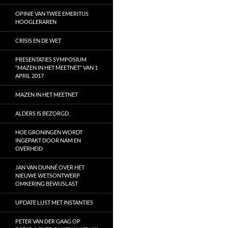
OPINIE VAN TWEE EMERITUS
HOOGLERAREN
CRISIS EN DE WET
PRESENTATIES SYMPOSIUM
“MAZEN IN HET MEETNET” VAN 1
APRIL 2017
MAZEN IN HET MEETNET
ALDERS IS BEZORGD.
HOE GRONINGEN WORDT
INGEPAKT DOOR NAM EN
OVERHEID
JAN VAN DUNNÉ OVER HET
NIEUWE WETSONTWERP
OMKERING BEWIJSLAST
UPDATE LIJST MET INSTANTIES
PETER VAN DER GAAG OP