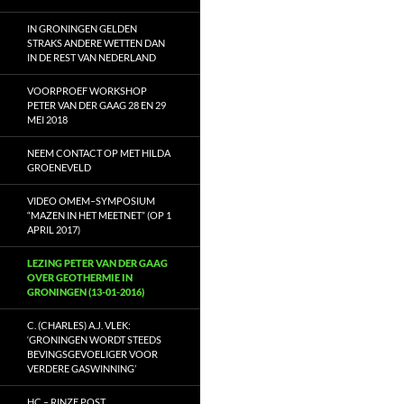
IN GRONINGEN GELDEN
STRAKS ANDERE WETTEN DAN
IN DE REST VAN NEDERLAND
VOORPROEF WORKSHOP
PETER VAN DER GAAG 28 EN 29
MEI 2018
NEEM CONTACT OP MET HILDA
GROENEVELD
VIDEO OMEM–SYMPOSIUM
“MAZEN IN HET MEETNET” (OP 1
APRIL 2017)
LEZING PETER VAN DER GAAG
OVER GEOTHERMIE IN
GRONINGEN (13-01-2016)
C. (CHARLES) A.J. VLEK:
‘GRONINGEN WORDT STEEDS
BEVINGSGEVOELIGER VOOR
VERDERE GASWINNING’
HC – RINZE POST