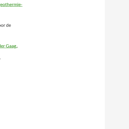
geothermie-
oor de
der Gaag.
.
?