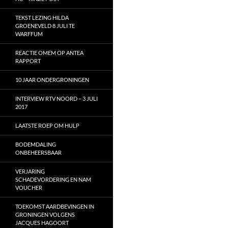
TEKST LEZING HILDA
GROENEVELD 8 JULI TE
WARFFUM
REACTIE OMEM OP ANTEA
RAPPORT
10 JAAR ONDERGRONINGEN
INTERVIEW RTV NOORD – 3 JULI
2017
LAATSTE ROEP OM HULP
BODEMDALING
ONBEHEERSBAAR
VERJARING
SCHADEVORDERING EN NAM
VOUCHER
TOEKOMST AARDBEVINGEN IN
GRONINGEN VOLGENS
JACQUES HAGOORT