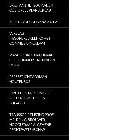
BRIEF AAN HET SOCIAAL EN
CULTUREEL PLANBUREAU
KERSTBOODSCHAP NAM & EZ
VERSLAG
INWONERSBIJEENKOMST
COMMISSIE-MEIJDAM
WANPRESTATIE NATIONAAL
COÖRDINATOR GRONINGEN
(NCG)
PERSBERICHT ADRIAAN
HOUTENBOS
INPUT LEDEN COMMISSIE
MEIJDAM INCLUSIEF 6
BIJLAGEN
TRANSSCRIPT LEZING PROF.
MR. DR. J.G. BROUWER,
HOOGLERAAR ALGEMENE
RECHTSWETENSCHAP