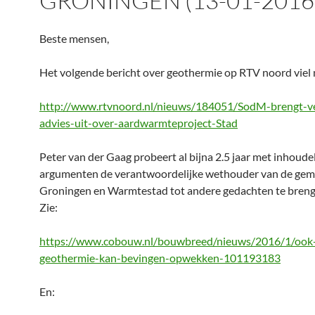
GRONINGEN (13-01-2016
Beste mensen,
Het volgende bericht over geothermie op RTV noord viel 
http://www.rtvnoord.nl/nieuws/184051/SodM-brengt-ve
advies-uit-over-aardwarmteproject-Stad
Peter van der Gaag probeert al bijna 2.5 jaar met inhoudel
argumenten de verantwoordelijke wethouder van de ge
Groningen en Warmtestad tot andere gedachten te breng
Zie:
https://www.cobouw.nl/bouwbreed/nieuws/2016/1/ook
geothermie-kan-bevingen-opwekken-101193183
En: