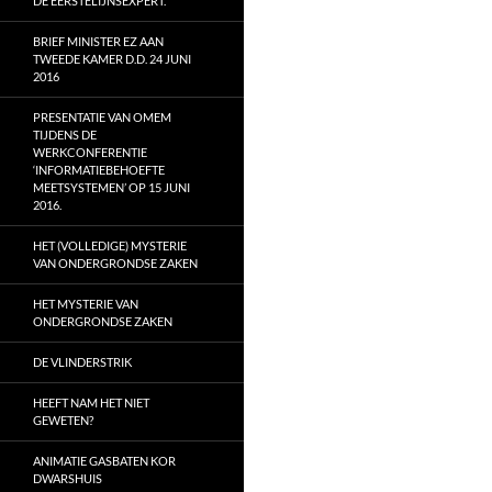
DE EERSTELIJNSEXPERT.
BRIEF MINISTER EZ AAN
TWEEDE KAMER D.D. 24 JUNI
2016
PRESENTATIE VAN OMEM
TIJDENS DE
WERKCONFERENTIE
‘INFORMATIEBEHOEFTE
MEETSYSTEMEN’ OP 15 JUNI
2016.
HET (VOLLEDIGE) MYSTERIE
VAN ONDERGRONDSE ZAKEN
HET MYSTERIE VAN
ONDERGRONDSE ZAKEN
DE VLINDERSTRIK
HEEFT NAM HET NIET
GEWETEN?
ANIMATIE GASBATEN KOR
DWARSHUIS