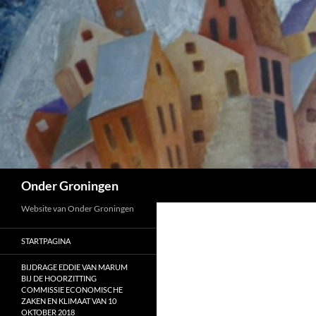
Ga
naar
de
inhoud
Zoeken
Onder Groningen
Website van Onder Groningen
STARTPAGINA
BIJDRAGE EDDIE VAN MARUM
BIJ DE HOORZITTING
COMMISSIE ECONOMISCHE
ZAKEN EN KLIMAAT VAN 10
OKTOBER 2018