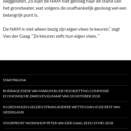
weggelaten. Zo kijkt de NAM niet genoeg naar de stand van
het grondwater, wat volgens de onafhankelijk geoloog wel een
belangrijk punt is.
De NAM is niet alleen bezig zijn eigen vlees te keuren,” zegt
Van der Gaag. “Ze kleuren zelfs hun eigen vlees. “
STARTPAGINA
BIJDRAGE EDDIE VAN MARUM BIJ DE HOORZITTING COMMISSIE
ECONOMISCHE ZAKEN EN KLIMAAT VAN 10 OKTOBER 2018
IN GRONINGEN GELDEN STRAKS ANDERE WETTEN DAN IN DE REST VAN
NEDERLAND
VOORPROEF WORKSHOP PETER VAN DER GAAG 28 EN 29 MEI 2018