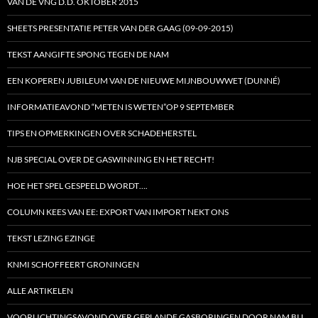
VAN DE VNG D.D. OKTOBER 2015
SHEETS PRESENTATIE PETER VAN DER GAAG (09-09-2015)
TEKST AANGIFTE SPONG TEGEN DE NAM
EEN KOPEREN JUBILEUM VAN DE NIEUWE MIJNBOUWWET (DUNNÉ)
INFORMATIEAVOND “METEN IS WETEN”OP 9 SEPTEMBER
TIPS EN OPMERKINGEN OVER SCHADEHERSTEL
NJB SPECIAL OVER DE GASWINNING EN HET RECHT!
HOE HET SPEL GESPEELD WORDT….
COLUMN KEES VAN EE: EXPORT VAN IMPORT NEKT ONS
TEKST LEZING EZINGE
KNMI SCHOFFEERT GRONINGEN
ALLE ARTIKELEN
VOORLICHTINGSAVOND OVER GEPLANDE GASBORINGEN DOOR NAM BIJ