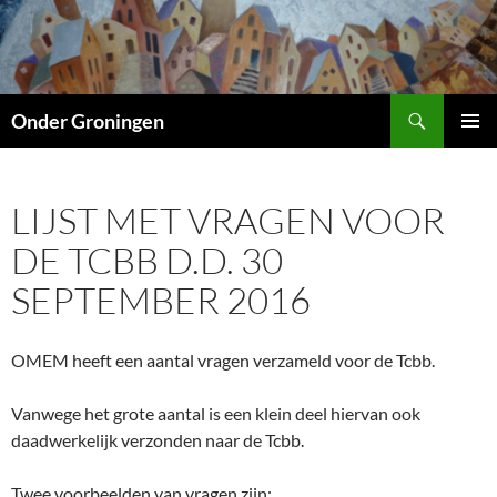
Ga
naar
de
inhoud
Zoeken
Onder Groningen
PRIMAI
MENU
LIJST MET VRAGEN VOOR
DE TCBB D.D. 30
SEPTEMBER 2016
OMEM heeft een aantal vragen verzameld voor de Tcbb.
Vanwege het grote aantal is een klein deel hiervan ook
daadwerkelijk verzonden naar de Tcbb.
Twee voorbeelden van vragen zijn: