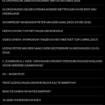
ECONOMISCHE ZAKEN EN KLIMAAT VAN 10 OKTOBER 2018
IN GRONINGEN GELDEN STRAKS ANDERE WETTEN DAN IN DE REST VAN
NEDERLAND
VOORPROEF WORKSHOP PETER VAN DER GAAG 28 EN 29 MEI 2018
NEEM CONTACT OP MET HILDA GROENEVELD
VIDEO OMEM–SYMPOSIUM “MAZEN IN HET MEETNET” (OP 1 APRIL 2017)
LEZING PETER VAN DER GAAG OVER GEOTHERMIE IN GRONINGEN (13-01-
2016)
C. (CHARLES) A.J. VLEK: ‘GRONINGEN WORDT STEEDS BEVINGSGEVOELIGER
VOOR VERDERE GASWINNING’
HC – RINZE POST
TEKST LEZING HILDA GROENEVELD 8 JULI TE WARFFUM
REACTIE OMEM OP ANTEA RAPPORT
10 JAAR ONDERGRONINGEN