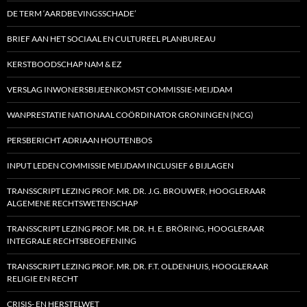
DE TERM ‘AARDBEVINGSSCHADE’
BRIEF AAN HET SOCIAAL EN CULTUREEL PLANBUREAU
KERSTBOODSCHAP NAM & EZ
VERSLAG INWONERSBIJEENKOMST COMMISSIE-MEIJDAM
WANPRESTATIE NATIONAAL COÖRDINATOR GRONINGEN (NCG)
PERSBERICHT ADRIAAN HOUTENBOS
INPUT LEDEN COMMISSIE MEIJDAM INCLUSIEF 6 BIJLAGEN
TRANSSCRIPT LEZING PROF. MR. DR. J.G. BROUWER, HOOGLERAAR
ALGEMENE RECHTSWETENSCHAP
TRANSSCRIPT LEZING PROF. MR. DR. H. E. BRÖRING, HOOGLERAAR
INTEGRALE RECHTSBEOEFENING
TRANSSCRIPT LEZING PROF. MR. DR. F.T. OLDENHUIS, HOOGLERAAR
RELIGIE EN RECHT
CRISIS- EN HERSTELWET