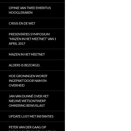
OPINIE VAN TWEE EMERITUS
HOOGLERAREN
CRISIS EN DE WET
PRESENTATIES SYMPOSIUM
“MAZEN IN HET MEETNET” VAN 1
APRIL 2017
MAZEN IN HET MEETNET
ALDERS IS BEZORGD.
HOE GRONINGEN WORDT
INGEPAKT DOOR NAM EN
OVERHEID
JAN VAN DUNNÉ OVER HET
NIEUWE WETSONTWERP
OMKERING BEWIJSLAST
UPDATE LIJST MET INSTANTIES
PETER VAN DER GAAG OP