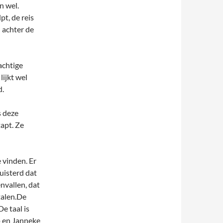
n wel.
pt, de reis
n achter de
rachtige
lijkt wel
d.
s deze
tapt. Ze
 vinden. Er
uisterd dat
envallen, dat
etalen.De
De taal is
ip en Janneke