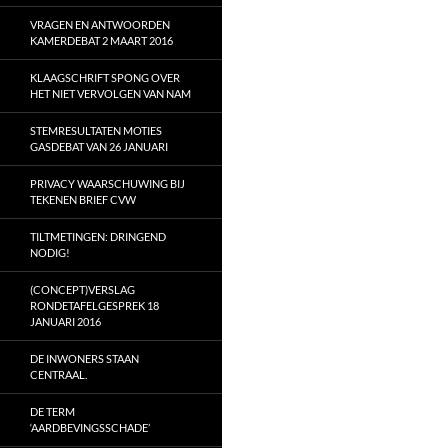
VRAGEN EN ANTWOORDEN
KAMERDEBAT 2 MAART 2016
KLAAGSCHRIFT SPONG OVER
HET NIET VERVOLGEN VAN NAM
STEMRESULTATEN MOTIES
GASDEBAT VAN 26 JANUARI
PRIVACY WAARSCHUWING BIJ
TEKENEN BRIEF CVW
TILTMETINGEN: DRINGEND
NODIG!
(CONCEPT)VERSLAG
RONDETAFELGESPREK 18
JANUARI 2016
DE INWONERS STAAN
CENTRAAL.
DE TERM
‘AARDBEVINGSSCHADE’