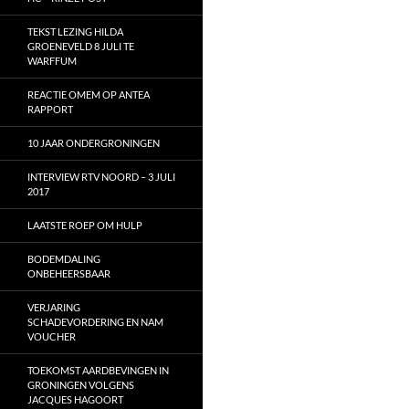
TEKST LEZING HILDA
GROENEVELD 8 JULI TE
WARFFUM
REACTIE OMEM OP ANTEA
RAPPORT
10 JAAR ONDERGRONINGEN
INTERVIEW RTV NOORD – 3 JULI
2017
LAATSTE ROEP OM HULP
BODEMDALING
ONBEHEERSBAAR
VERJARING
SCHADEVORDERING EN NAM
VOUCHER
TOEKOMST AARDBEVINGEN IN
GRONINGEN VOLGENS
JACQUES HAGOORT