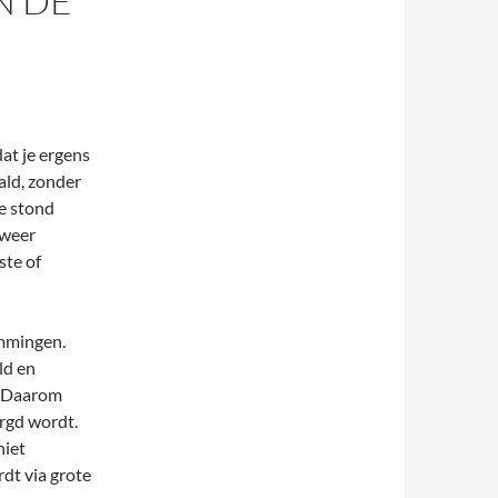
N DE
at je ergens
ald, zonder
je stond
 weer
ste of
mmingen.
ld en
. Daarom
orgd wordt.
niet
rdt via grote