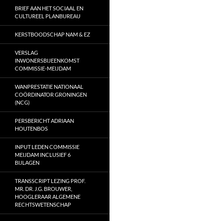
BRIEF AAN HET SOCIAAL EN
CULTUREEL PLANBUREAU
KERSTBOODSCHAP NAM & EZ
VERSLAG
INWONERSBIJEENKOMST
COMMISSIE-MEIJDAM
WANPRESTATIE NATIONAAL
COÖRDINATOR GRONINGEN
(NCG)
PERSBERICHT ADRIAAN
HOUTENBOS
INPUT LEDEN COMMISSIE
MEIJDAM INCLUSIEF 6
BIJLAGEN
TRANSSCRIPT LEZING PROF.
MR. DR. J.G. BROUWER,
HOOGLERAAR ALGEMENE
RECHTSWETENSCHAP