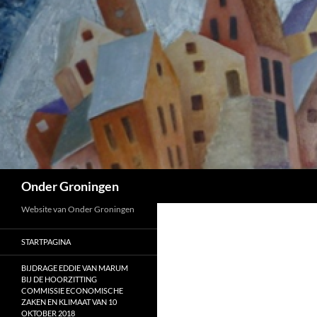
Ga
naar
de
inhoud
Zoeken
Onder Groningen
Website van Onder Groningen
STARTPAGINA
BIJDRAGE EDDIE VAN MARUM
BIJ DE HOORZITTING
COMMISSIE ECONOMISCHE
ZAKEN EN KLIMAAT VAN 10
OKTOBER 2018