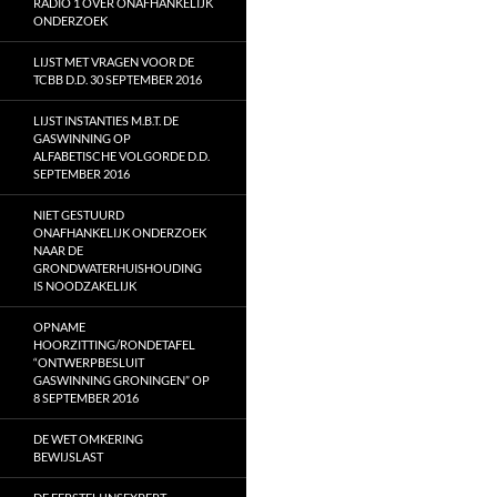
RADIO 1 OVER ONAFHANKELIJK
ONDERZOEK
LIJST MET VRAGEN VOOR DE
TCBB D.D. 30 SEPTEMBER 2016
LIJST INSTANTIES M.B.T. DE
GASWINNING OP
ALFABETISCHE VOLGORDE D.D.
SEPTEMBER 2016
NIET GESTUURD
ONAFHANKELIJK ONDERZOEK
NAAR DE
GRONDWATERHUISHOUDING
IS NOODZAKELIJK
OPNAME
HOORZITTING/RONDETAFEL
“ONTWERPBESLUIT
GASWINNING GRONINGEN” OP
8 SEPTEMBER 2016
DE WET OMKERING
BEWIJSLAST