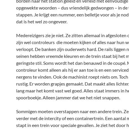
borden naar het station geleid en verleid met eenvoudige
opgewekte woorden – dus vriendelijk gedwongen – in de t
stappen. Je krijgt een nummer, een belletje voor als je nod
dat is het wel zo ongeveer.
Medereizigers zie je niet. Ze zitten allemaal in afgesloten 
zijn wel controleurs die moeten kijken of alles naar hun 
verloopt. De banken zijn ouderwets hard. De rails liggen ni
seinen hebben vreemde kleuren en de trein staat bij het m
geringste stil. Soms wordt het dan benauwd in de coupé.
controleur komt alleen als hij er aan toe is en een serviced
nergens te vinden. Ook de machinist roept niets om. Toch b
rustig. Er worden grapjes gemaakt. Dat maakt alles lichter
lang maar het komt vast wel goed. Alles staat immers in h
spoorboekje. Alleen jammer dat we het niet snappen.
Sommigen moeten overstappen naar een andere trein. Ze
verder met de intercity of een containertrein. Een aantal
stapt in een trein voor speciale gevallen. Je ziet het door 