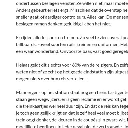
ondertussen beslagen venster. Ze willen niet, maar moete
Anders gebeurt er iets ergs. Misschien dat de overstap hel
sneller gaat, of aardiger controleurs. Alles kan. De mense
beslagen ramen denken: gelukkig, ik ben het niet.
Er rijden allerlei soorten treinen. Zo veel te zien, overal p
billboards, zoveel soorten rails, treinen en uniformen. Het 
een waar wonderland. Onvoorstelbaar, vast goed geregel
Helaas geldt dit slechts voor 60% van de reizigers. En zelf
weten niet of ze echt op het goede eindstation zijn uitges
mogen niets over hun reis vertellen…
Maar ergens op het station staat nog een trein. Lastiger te
staan geen wegwijzers, er is geen reclame en er wordt gefl
die treinkaartjes wel heel duur zijn. En dat de reis kan teg
je toch geen gelijk krijgt en dat je zelf heel veel moet bijb
trein oogt donker, de kleuren in de coupés zijn zwart-wit. 
moeilijk te begrijpen. In ieder geval niet de vertrouwde J