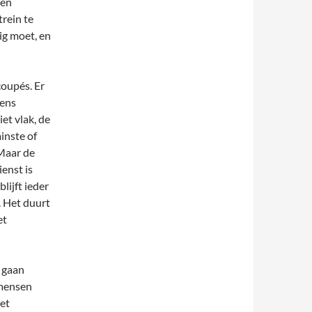
 en
rein te
ig moet, en
coupés. Er
wens
et vlak, de
inste of
 Maar de
ienst is
lijft ieder
. Het duurt
et
 gaan
 mensen
het