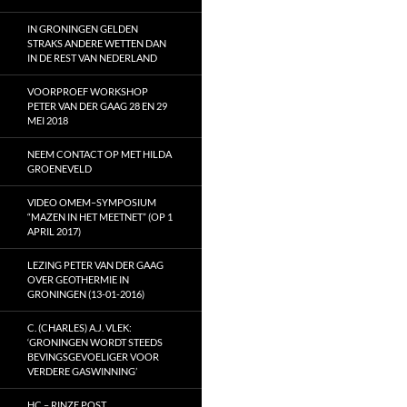
IN GRONINGEN GELDEN
STRAKS ANDERE WETTEN DAN
IN DE REST VAN NEDERLAND
VOORPROEF WORKSHOP
PETER VAN DER GAAG 28 EN 29
MEI 2018
NEEM CONTACT OP MET HILDA
GROENEVELD
VIDEO OMEM–SYMPOSIUM
“MAZEN IN HET MEETNET” (OP 1
APRIL 2017)
LEZING PETER VAN DER GAAG
OVER GEOTHERMIE IN
GRONINGEN (13-01-2016)
C. (CHARLES) A.J. VLEK:
‘GRONINGEN WORDT STEEDS
BEVINGSGEVOELIGER VOOR
VERDERE GASWINNING’
HC – RINZE POST