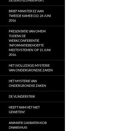
DE EERSTELIJNSEXPERT.
BRIEF MINISTER EZ AAN
TWEEDE KAMER D.D. 24 JUNI
2016
PRESENTATIE VAN OMEM
TIJDENS DE
WERKCONFERENTIE
‘INFORMATIEBEHOEFTE
MEETSYSTEMEN’ OP 15 JUNI
2016.
HET (VOLLEDIGE) MYSTERIE
VAN ONDERGRONDSE ZAKEN
HET MYSTERIE VAN
ONDERGRONDSE ZAKEN
DE VLINDERSTRIK
HEEFT NAM HET NIET
GEWETEN?
ANIMATIE GASBATEN KOR
DWARSHUIS