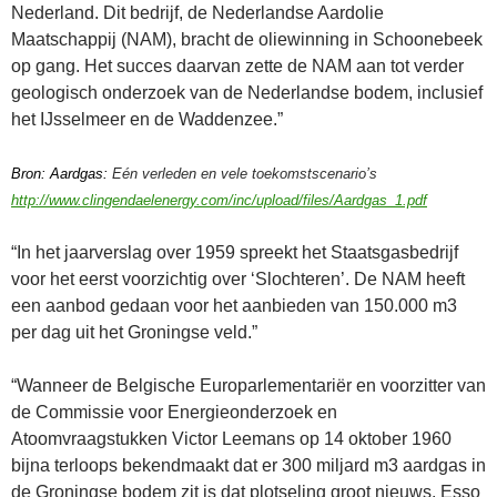
Nederland. Dit bedrijf, de Nederlandse Aardolie
Maatschappij (NAM), bracht de oliewinning in Schoonebeek
op gang. Het succes daarvan zette de NAM aan tot verder
geologisch onderzoek van de Nederlandse bodem, inclusief
het IJsselmeer en de Waddenzee.”
Bron: Aardgas:
Eén verleden en vele toekomstscenario’s
http://www.clingendaelenergy.com/inc/upload/files/Aardgas_1.pdf
“In het jaarverslag over 1959 spreekt het Staatsgasbedrijf
voor het eerst voorzichtig over ‘Slochteren’. De NAM heeft
een aanbod gedaan voor het aanbieden van 150.000 m3
per dag uit het Groningse veld.”
“Wanneer de Belgische Europarlementariër en voorzitter van
de Commissie voor Energieonderzoek en
Atoomvraagstukken Victor Leemans op 14 oktober 1960
bijna terloops bekendmaakt dat er 300 miljard m3 aardgas in
de Groningse bodem zit is dat plotseling groot nieuws. Esso