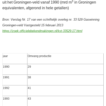
3
uit het Groningen-veld vanaf 1990 (mrd m
in Groningen
equivalenten, afgerond in hele getallen)
Bron: Verslag Nr. 17 van een schriftelijk overleg nr. 33 529 Gaswinning
Groningen-veld Vastgesteld 15 februari 2013
https://zoek.officielebekendmakingen.nl/kst-33529-17.html
jaar
Omvang productie
1990
29
1991
38
1992
41
1993
43