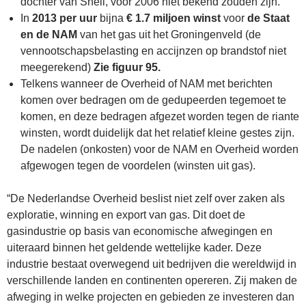
dochter van Shell, voor 2006 niet bekend zouden zijn.
In
2013 per uur
bijna
€ 1.7 miljoen winst
voor
de Staat
en de NAM
van het gas uit het Groningenveld (de
vennootschapsbelasting en accijnzen op brandstof niet
meegerekend)
Zie figuur 95.
Telkens wanneer de Overheid of NAM met berichten
komen over bedragen om de gedupeerden tegemoet te
komen, en deze bedragen afgezet worden tegen de riante
winsten, wordt duidelijk dat het relatief kleine gestes zijn.
De nadelen (onkosten) voor de NAM en Overheid worden
afgewogen tegen de voordelen (winsten uit gas).
“De Nederlandse Overheid beslist niet zelf over zaken als
exploratie, winning en export van gas. Dit doet de
gasindustrie op basis van economische afwegingen en
uiteraard binnen het geldende wettelijke kader. Deze
industrie bestaat overwegend uit bedrijven die wereldwijd in
verschillende landen en continenten opereren. Zij maken de
afweging in welke projecten en gebieden ze investeren dan