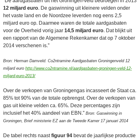
“De aardgasbaten uit het Groningen-veld bedroegen in 2013
12 miljard euro
. De gaswinning uit kleinere velden onder
het vaste land en de Noordzee leverden nog eens 2,5
miljard euro op. Daarmee waren de totale aardgasbaten
voor de Overheid vorig jaar
14,5 miljard euro
. Dat blijkt uit
een rapport van de Algemene Rekenkamer dat op 7 oktober
2014 verschenen is.”
Bron: Herman Damveld. Co2ntramine Aardgasbaten Groningenveld 12
miljard euro
http://www.co2ntramine.nl/aardgasbaten-groningen-veld-12-
miljard-euro-2013/
Over de verkopen van Groningengas incasseert de Staat ca.
85% tot 90% van de totale opbrengst. Over de verkopen van
gas uit kleine velden ca. 65%. Deze percentages zijn
inclusief het 40% aandeel van EBN.”
Bron: Gaswinning in
Groningen, Brief ministerie EZ aan de Tweede Kamer 17 januari 2014
De tabel rechts naast
figuur 94
bevat de jaarlijkse productie