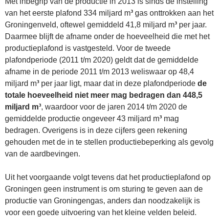
Met inbegrip van de productie in 2013 is sinds de instelling
van het eerste plafond 334 miljard m
³
gas onttrokken aan het
Groningenveld, oftewel gemiddeld 41,8 miljard m
³
per jaar.
Daarmee blijft de afname onder de hoeveelheid die met het
productieplafond is vastgesteld. Voor de tweede
plafondperiode (2011 t/m 2020) geldt dat de gemiddelde
afname in de periode 2011 t/m 2013 weliswaar op 48,4
miljard m
³
per jaar ligt, maar dat in deze plafondperiode
de
totale hoeveelheid niet meer mag bedragen dan 448,5
miljard m³
, waardoor voor de jaren 2014 t/m 2020 de
gemiddelde productie ongeveer 43 miljard m
³
mag
bedragen. Overigens is in deze cijfers geen rekening
gehouden met de in te stellen productiebeperking als gevolg
van de aardbevingen.
Uit het voorgaande volgt tevens dat het productieplafond op
Groningen geen instrument is om sturing te geven aan de
productie van Groningengas, anders dan noodzakelijk is
voor een goede uitvoering van het kleine velden beleid.