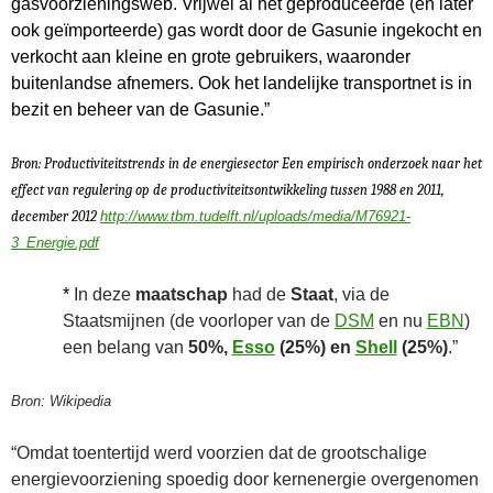
gasvoorzieningsweb. Vrijwel al het geproduceerde (en later
ook geïmporteerde) gas wordt door de Gasunie ingekocht en
verkocht aan kleine en grote gebruikers, waaronder
buitenlandse afnemers. Ook het landelijke transportnet is in
bezit en beheer van de Gasunie.”
Bron: Productiviteitstrends in de energiesector Een empirisch onderzoek naar het
effect van regulering op de productiviteitsontwikkeling tussen 1988 en 2011,
december 2012
http://www.tbm.tudelft.nl/uploads/media/M76921-
3_Energie.pdf
*
In deze
maatschap
had de
Staat
, via de
Staatsmijnen (de voorloper van de
DSM
en nu
EBN
)
een belang van
50%,
Esso
(25%) en
Shell
(25%)
.”
Bron: Wikipedia
“Omdat toentertijd werd voorzien dat de grootschalige
energievoorziening spoedig door kernenergie overgenomen