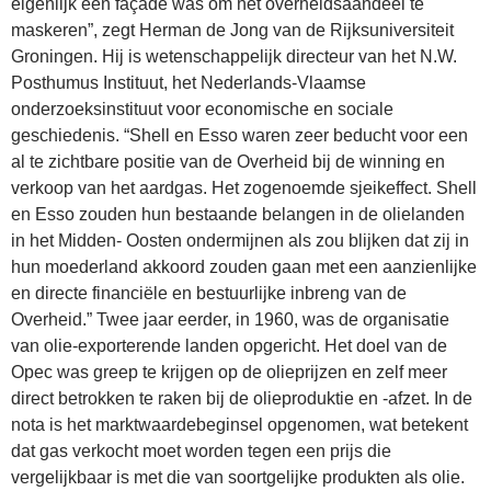
eigenlijk een façade was om het overheidsaandeel te
maskeren”, zegt Herman de Jong van de Rijksuniversiteit
Groningen. Hij is wetenschappelijk directeur van het N.W.
Posthumus Instituut, het Nederlands-Vlaamse
onderzoeksinstituut voor economische en sociale
geschiedenis. “Shell en Esso waren zeer beducht voor een
al te zichtbare positie van de Overheid bij de winning en
verkoop van het aardgas. Het zogenoemde sjeikeffect. Shell
en Esso zouden hun bestaande belangen in de olielanden
in het Midden- Oosten ondermijnen als zou blijken dat zij in
hun moederland akkoord zouden gaan met een aanzienlijke
en directe financiële en bestuurlijke inbreng van de
Overheid.” Twee jaar eerder, in 1960, was de organisatie
van olie-exporterende landen opgericht. Het doel van de
Opec was greep te krijgen op de olieprijzen en zelf meer
direct betrokken te raken bij de olieproduktie en -afzet. In de
nota is het marktwaardebeginsel opgenomen, wat betekent
dat gas verkocht moet worden tegen een prijs die
vergelijkbaar is met die van soortgelijke produkten als olie.