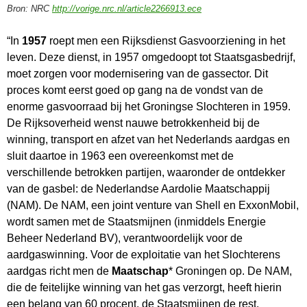
Bron: NRC
http://vorige.nrc.nl/article2266913.ece
“In
1957
roept men een Rijksdienst Gasvoorziening in het
leven. Deze dienst, in 1957 omgedoopt tot Staatsgasbedrijf,
moet zorgen voor modernisering van de gassector. Dit
proces komt eerst goed op gang na de vondst van de
enorme gasvoorraad bij het Groningse Slochteren in 1959.
De Rijksoverheid wenst nauwe betrokkenheid bij de
winning, transport en afzet van het Nederlands aardgas en
sluit daartoe in 1963 een overeenkomst met de
verschillende betrokken partijen, waaronder de ontdekker
van de gasbel: de Nederlandse Aardolie Maatschappij
(NAM). De NAM, een joint venture van Shell en ExxonMobil,
wordt samen met de Staatsmijnen (inmiddels Energie
Beheer Nederland BV), verantwoordelijk voor de
aardgaswinning. Voor de exploitatie van het Slochterens
aardgas richt men de
Maatschap
* Groningen op. De NAM,
die de feitelijke winning van het gas verzorgt, heeft hierin
een belang van 60 procent, de Staatsmijnen de rest.