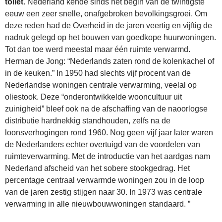
toilet.
Nederland kende sinds het begin van de twintigste
eeuw een zeer snelle, onafgebroken bevolkingsgroei. Om
deze reden had de Overheid in de jaren veertig en vijftig de
nadruk gelegd op het bouwen van goedkope huurwoningen.
Tot dan toe werd meestal maar één ruimte verwarmd.
Herman de Jong: “Nederlands zaten rond de kolenkachel of
in de keuken.” In 1950 had slechts vijf procent van de
Nederlandse woningen centrale verwarming, veelal op
oliestook. Deze “onderontwikkelde wooncultuur uit
zuinigheid” bleef ook na de afschaffing van de naoorlogse
distributie hardnekkig standhouden, zelfs na de
loonsverhogingen rond 1960. Nog geen vijf jaar later waren
de Nederlanders echter overtuigd van de voordelen van
ruimteverwarming. Met de introductie van het aardgas nam
Nederland afscheid van het sobere stookgedrag. Het
percentage centraal verwarmde woningen zou in de loop
van de jaren zestig stijgen naar 30. In 1973 was centrale
verwarming in alle nieuwbouwwoningen standaard. ”