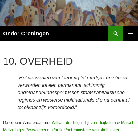
Ga
naar
de
inhoud
Zoeken
Onder Groningen
PRIMAI
MENU
10. OVERHEID
“Het verwerven van toegang tot aardgas en olie zal
verworden tot een permanent, schimmig
onderhandelingsspel tussen staatskapitalistische
regimes en westerse multinationals die nu eenmaal
tot elkaar zijn veroordeeld.”
De Groene Amsterdammer
William de Bruijn
,
Tijl van Huijkelom
&
Marcel
Metze
https://www.groene.nl/artikel/het-ministerie-van-shell-zaken