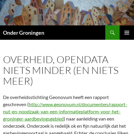
Ga
naar
de
inhoud
Zoeken
Onder Groningen
PRIMAI
MENU
OVERHEID, OPENDATA
NIETS MINDER (EN NIETS
MEER)
De overheidsstichting Geonovum heeft een rapport
geschreven (
http://www.geonovum.nl/documenten/rapport-
nut-en-noodzaak-van-een-informatieplatform-voor-het-
groninger-aardbevingsgebied
) naar aanleiding van een
onderzoek. Onderzoek is redelijk ok en fijn natuurlijk dat het
gasbevingenportaal is aangehaald. Echter, de conclusies lijken