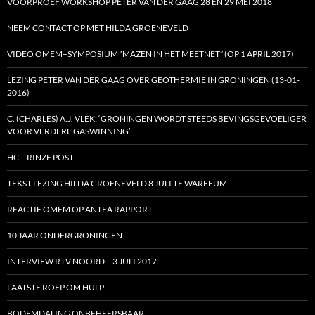
VOORPROEF WORKSHOP PETER VAN DER GAAG 28 EN 29 MEI 2018
NEEM CONTACT OP MET HILDA GROENEVELD
VIDEO OMEM–SYMPOSIUM “MAZEN IN HET MEETNET” (OP 1 APRIL 2017)
LEZING PETER VAN DER GAAG OVER GEOTHERMIE IN GRONINGEN (13-01-
2016)
C. (CHARLES) A.J. VLEK: ‘GRONINGEN WORDT STEEDS BEVINGSGEVOELIGER
VOOR VERDERE GASWINNING’
HC – RINZE POST
TEKST LEZING HILDA GROENEVELD 8 JULI TE WARFFUM
REACTIE OMEM OP ANTEA RAPPORT
10 JAAR ONDERGRONINGEN
INTERVIEW RTV NOORD – 3 JULI 2017
LAATSTE ROEP OM HULP
BODEMDALING ONBEHEERSBAAR