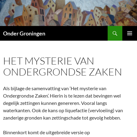
Ga
naar
de
inhoud
Zoeken
Onder Groningen
PRIMAI
MENU
HET MYSTERIE VAN
ONDERGRONDSE ZAKEN
Als bijlage de samenvatting van ‘Het mysterie van
Ondergrondse Zaken’. Hierin is te lezen dat bevingen wel
degelijk zettingen kunnen genereren. Vooral langs
waterkanten. Ook de kans op liquefactie (vervloeiing) van
zanderige gronden kan zettingschade tot gevolg hebben.
Binnenkort komt de uitgebreide versie op