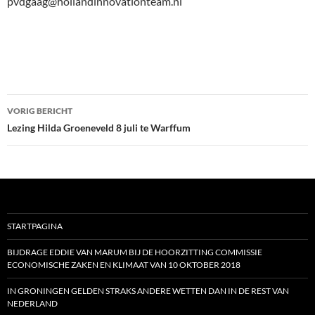
pvdgaag@hollandinnovationteam.nl
Bericht
VORIG BERICHT
navigatie
Lezing Hilda Groeneveld 8 juli te Warffum
STARTPAGINA
BIJDRAGE EDDIE VAN MARUM BIJ DE HOORZITTING COMMISSIE
ECONOMISCHE ZAKEN EN KLIMAAT VAN 10 OKTOBER 2018
IN GRONINGEN GELDEN STRAKS ANDERE WETTEN DAN IN DE REST VAN
NEDERLAND