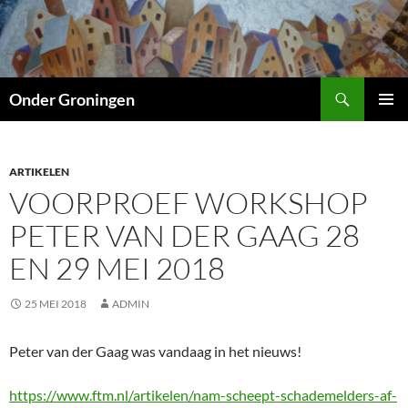
Ga
naar
de
inhoud
Zoeken
Onder Groningen
PRIMAI
MENU
ARTIKELEN
VOORPROEF WORKSHOP
PETER VAN DER GAAG 28
EN 29 MEI 2018
25 MEI 2018
ADMIN
Peter van der Gaag was vandaag in het nieuws!
https://www.ftm.nl/artikelen/nam-scheept-schademelders-af-