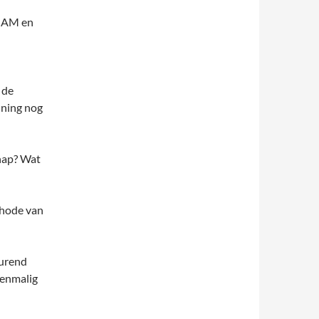
 NAM en
 de
nning nog
hap? Wat
thode van
urend
eenmalig