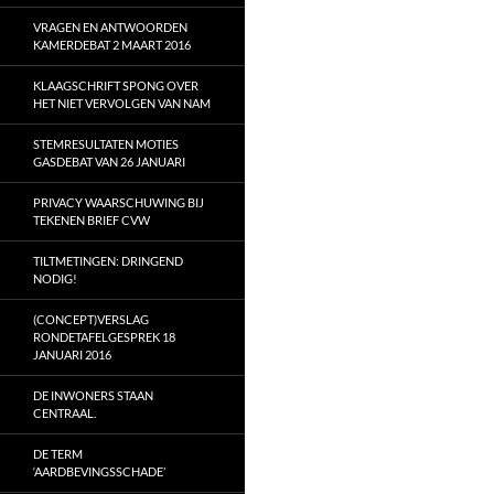
VRAGEN EN ANTWOORDEN
KAMERDEBAT 2 MAART 2016
KLAAGSCHRIFT SPONG OVER
HET NIET VERVOLGEN VAN NAM
STEMRESULTATEN MOTIES
GASDEBAT VAN 26 JANUARI
PRIVACY WAARSCHUWING BIJ
TEKENEN BRIEF CVW
TILTMETINGEN: DRINGEND
NODIG!
(CONCEPT)VERSLAG
RONDETAFELGESPREK 18
JANUARI 2016
DE INWONERS STAAN
CENTRAAL.
DE TERM
‘AARDBEVINGSSCHADE’