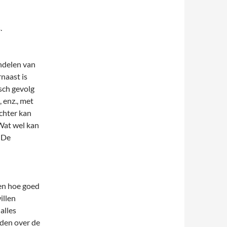
.
ndelen van
naast is
sch gevolg
 enz., met
chter kan
 Wat wel kan
 De
en hoe goed
illen
alles
rden over de