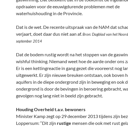
opdraaien voor de eeuwigdurende problemen met de
waterhuishouding in de Provincie.
Dat is de wet. De recente uitspraak van de NAM dat schad
verjaart, doet daar dus niet aan af.
Bron: Dagblad van het Noord
september 2014
Dat de bodem rustig wordt na het stoppen van de gaswinn
wishful thinking. Niemand weet hoe de aarde onder ons za
Er is een kettingreactie in gang gezet die vooreerst nog lan
uitgewerkt. Er zijn nieuwe breuken ontstaan, ook boven h
aquifers in de diepe ondergrond zijn in beweging en ook 
ondergrond is door de bevingen in beroering gebracht, wa
gevolgen nog lang niet in beeld zijn gebracht.
Houding Overheid t.a.v. bewoners
Minister Kamp zegt op 29 december 2013 tijdens zijn be
Loppersum: “Dit zijn
rustige
mensen die ook met rust gela