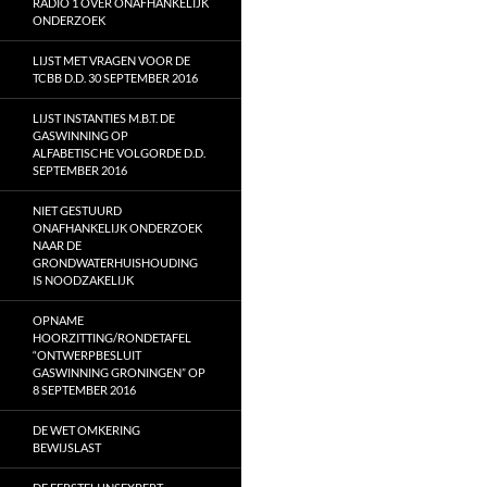
RADIO 1 OVER ONAFHANKELIJK
ONDERZOEK
LIJST MET VRAGEN VOOR DE
TCBB D.D. 30 SEPTEMBER 2016
LIJST INSTANTIES M.B.T. DE
GASWINNING OP
ALFABETISCHE VOLGORDE D.D.
SEPTEMBER 2016
NIET GESTUURD
ONAFHANKELIJK ONDERZOEK
NAAR DE
GRONDWATERHUISHOUDING
IS NOODZAKELIJK
OPNAME
HOORZITTING/RONDETAFEL
“ONTWERPBESLUIT
GASWINNING GRONINGEN” OP
8 SEPTEMBER 2016
DE WET OMKERING
BEWIJSLAST