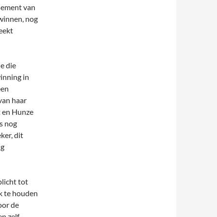
ssement van
winnen, nog
eekt
e die
inning in
een
van haar
t en Hunze
is nog
ker, dit
ng
licht tot
k te houden
oor de
n zelf