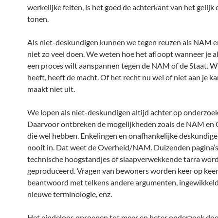
werkelijke feiten, is het goed de achterkant van het gelijk 
tonen.
Als niet-deskundigen kunnen we tegen reuzen als NAM 
niet zo veel doen. We weten hoe het afloopt wanneer je a
een proces wilt aanspannen tegen de NAM of de Staat. W
heeft, heeft de macht. Of het recht nu wel of niet aan je ka
maakt niet uit.
We lopen als niet-deskundigen altijd achter op onderzoek
Daarvoor ontbreken de mogelijkheden zoals de NAM en 
die wel hebben. Enkelingen en onafhankelijke deskundige
nooit in. Dat weet de Overheid/NAM. Duizenden pagina’s
technische hoogstandjes of slaapverwekkende tarra wor
geproduceerd. Vragen van bewoners worden keer op kee
beantwoord met telkens andere argumenten, ingewikkelde
nieuwe terminologie, enz.
Het eindeloos oproepen tot meer en beter onderzoek doe