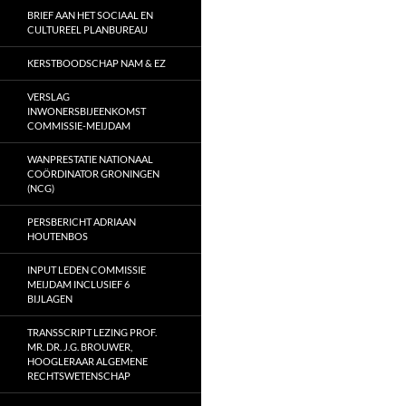
BRIEF AAN HET SOCIAAL EN
CULTUREEL PLANBUREAU
KERSTBOODSCHAP NAM & EZ
VERSLAG
INWONERSBIJEENKOMST
COMMISSIE-MEIJDAM
WANPRESTATIE NATIONAAL
COÖRDINATOR GRONINGEN
(NCG)
PERSBERICHT ADRIAAN
HOUTENBOS
INPUT LEDEN COMMISSIE
MEIJDAM INCLUSIEF 6
BIJLAGEN
TRANSSCRIPT LEZING PROF.
MR. DR. J.G. BROUWER,
HOOGLERAAR ALGEMENE
RECHTSWETENSCHAP