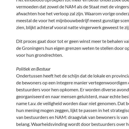
vermoeden dat zowel de NAM als de Staat met de vingers
afwachten hoe het verloop zal zijn. Waarom vorige onde
meestal de voor het mijnbouwbedrijf meest gunstige scena
zien, blijkt achteraf vooral natte vingerwerk geweest te zij
Dit proces gaat door tot er geen winst meer te behalen val
de Groningers hun eigen grenzen weten te stellen door o
voor hun grondrechten.
Politiek en Bestuur
Ondertussen heeft het de schijn dat de lokale en provincial
de bewoners op een integere manier vertegenwoordigen 
bestuurders voor hen opkomen. Er worden diverse avon
georganiseerd en naar mensen geluisterd, maar echte bes
name t.a.v. de veiligheid worden daar niet genomen. Dat
hun mening mogen zeggen, lijkt te passen in het strategis
van bestuurders en NAM: draagvlak van bewoners is van
belang. Waarheidsvinding wordt door bestuurders over 