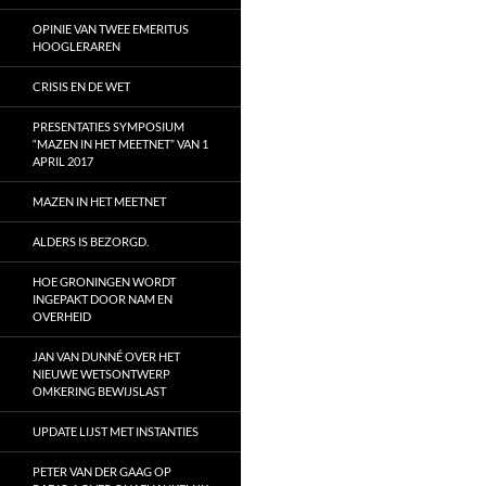
OPINIE VAN TWEE EMERITUS
HOOGLERAREN
CRISIS EN DE WET
PRESENTATIES SYMPOSIUM
“MAZEN IN HET MEETNET” VAN 1
APRIL 2017
MAZEN IN HET MEETNET
ALDERS IS BEZORGD.
HOE GRONINGEN WORDT
INGEPAKT DOOR NAM EN
OVERHEID
JAN VAN DUNNÉ OVER HET
NIEUWE WETSONTWERP
OMKERING BEWIJSLAST
UPDATE LIJST MET INSTANTIES
PETER VAN DER GAAG OP