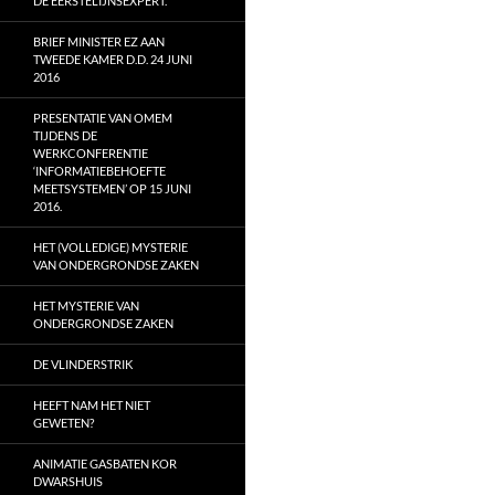
DE EERSTELIJNSEXPERT.
BRIEF MINISTER EZ AAN
TWEEDE KAMER D.D. 24 JUNI
2016
PRESENTATIE VAN OMEM
TIJDENS DE
WERKCONFERENTIE
‘INFORMATIEBEHOEFTE
MEETSYSTEMEN’ OP 15 JUNI
2016.
HET (VOLLEDIGE) MYSTERIE
VAN ONDERGRONDSE ZAKEN
HET MYSTERIE VAN
ONDERGRONDSE ZAKEN
DE VLINDERSTRIK
HEEFT NAM HET NIET
GEWETEN?
ANIMATIE GASBATEN KOR
DWARSHUIS