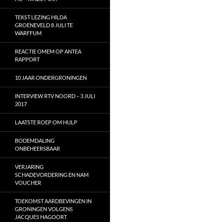
TEKST LEZING HILDA
GROENEVELD 8 JULI TE
WARFFUM
REACTIE OMEM OP ANTEA
RAPPORT
10 JAAR ONDERGRONINGEN
INTERVIEW RTV NOORD – 3 JULI
2017
LAATSTE ROEP OM HULP
BODEMDALING
ONBEHEERSBAAR
VERJARING
SCHADEVORDERING EN NAM
VOUCHER
TOEKOMST AARDBEVINGEN IN
GRONINGEN VOLGENS
JACQUES HAGOORT