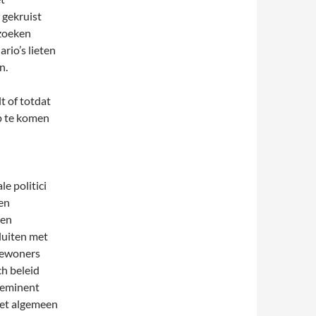
 gekruist
rzoeken
rio’s lieten
n.
t of totdat
p te komen
e politici
en
den
luiten met
 bewoners
ch beleid
 eminent
het algemeen