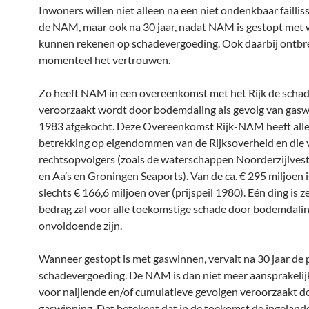
Inwoners willen niet alleen na een niet ondenkbaar failli
de NAM, maar ook na 30 jaar, nadat NAM is gestopt met 
kunnen rekenen op schadevergoeding. Ook daarbij ontbr
momenteel het vertrouwen.
Zo heeft NAM in een overeenkomst met het Rijk de schad
veroorzaakt wordt door bodemdaling als gevolg van gasw
1983 afgekocht. Deze Overeenkomst Rijk-NAM heeft all
betrekking op eigendommen van de Rijksoverheid en die 
rechtsopvolgers (zoals de waterschappen Noorderzijlves
en Aa’s en Groningen Seaports). Van de ca. € 295 miljoen 
slechts € 166,6 miljoen over (prijspeil 1980). Eén ding is ze
bedrag zal voor alle toekomstige schade door bodemdali
onvoldoende zijn.
Wanneer gestopt is met gaswinnen, vervalt na 30 jaar de p
schadevergoeding. De NAM is dan niet meer aansprakelij
voor naijlende en/of cumulatieve gevolgen veroorzaakt d
gaswinning. Dat betekent dat in de toekomst de ingelande