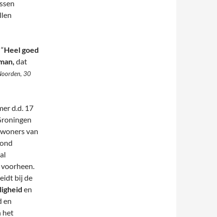
issen
llen
 “
Heel goed
man,
dat
Noorden, 30
mer d.d. 17
 Groningen
bewoners van
rond
al
 voorheen.
idt bij de
ligheid
en
d en
 het