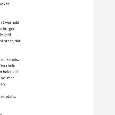
ook te
en Overheid
ls burger
ie geld
nt staat, dat
 en kennis.
Overheid
n halen dit
 vol met
den
r
 details,
t