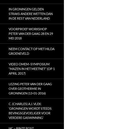
IN GRONINGEN GELDEN
STRAKS ANDERE WETTEN DAN
IN DE REST VAN NEDERLAND
VOORPROEF WORKSHOP
PETER VAN DER GAAG 28 EN 29
MEI 2018
NEEM CONTACT OP MET HILDA
GROENEVELD
VIDEO OMEM–SYMPOSIUM
“MAZEN IN HET MEETNET” (OP 1
APRIL 2017)
LEZING PETER VAN DER GAAG
OVER GEOTHERMIE IN
GRONINGEN (13-01-2016)
C. (CHARLES) A.J. VLEK:
‘GRONINGEN WORDT STEEDS
BEVINGSGEVOELIGER VOOR
VERDERE GASWINNING’
HC – RINZE POST