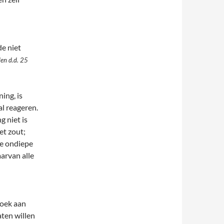
e niet
en d.d. 25
ing, is
l reageren.
g niet is
et zout;
de ondiepe
arvan alle
zoek aan
ten willen