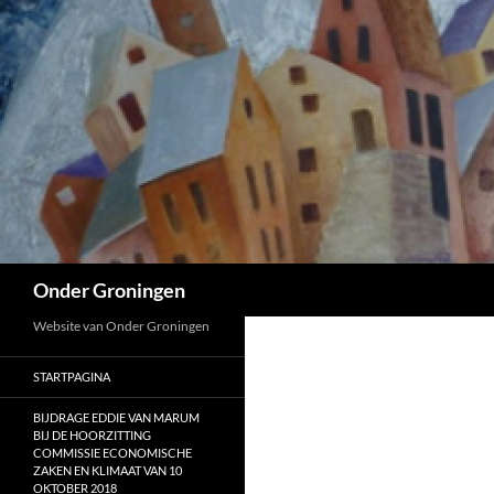
Ga
naar
de
inhoud
Zoeken
Onder Groningen
Website van Onder Groningen
STARTPAGINA
BIJDRAGE EDDIE VAN MARUM
BIJ DE HOORZITTING
COMMISSIE ECONOMISCHE
ZAKEN EN KLIMAAT VAN 10
OKTOBER 2018