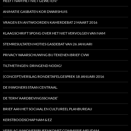
HEEFT NAM HET NIET GEWETEN?
ANIMATIE GASBATEN KOR DWARSHUIS
VRAGEN EN ANTWOORDEN KAMERDEBAT 2 MAART 2016
KLAAGSCHRIFT SPONG OVER HET NIET VERVOLGEN VAN NAM
STEMRESULTATEN MOTIES GASDEBAT VAN 26 JANUARI
PRIVACY WAARSCHUWING BIJ TEKENEN BRIEF CVW
TILTMETINGEN: DRINGEND NODIG!
(CONCEPT)VERSLAG RONDETAFELGESPREK 18 JANUARI 2016
DE INWONERS STAAN CENTRAAL.
DE TERM ‘AARDBEVINGSSCHADE’
BRIEF AAN HET SOCIAAL EN CULTUREEL PLANBUREAU
KERSTBOODSCHAP NAM & EZ
VERSLAG INWONERSBIJEENKOMST COMMISSIE-MEIJDAM