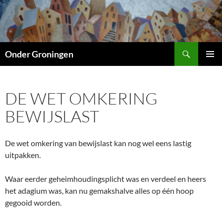
Ga
naar
de
inhoud
Zoeken
Onder Groningen
PRIMAI
MENU
DE WET OMKERING
BEWIJSLAST
De wet omkering van bewijslast kan nog wel eens lastig
uitpakken.
Waar eerder geheimhoudingsplicht was en verdeel en heers
het adagium was, kan nu gemakshalve alles op één hoop
gegooid worden.