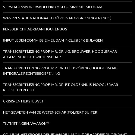
VERSLAG INWONERSBIJEENKOMST COMMISSIE-MEIJDAM
WANPRESTATIE NATIONAAL COÖRDINATOR GRONINGEN (NCG)
PERSBERICHT ADRIAAN HOUTENBOS
INPUT LEDEN COMMISSIE MEIJDAM INCLUSIEF 6 BIJLAGEN
TRANSSCRIPT LEZING PROF. MR. DR. J.G. BROUWER, HOOGLERAAR
ALGEMENE RECHTSWETENSCHAP
TRANSSCRIPT LEZING PROF. MR. DR. H. E. BRÖRING, HOOGLERAAR
INTEGRALE RECHTSBEOEFENING
TRANSSCRIPT LEZING PROF. MR. DR. F.T. OLDENHUIS, HOOGLERAAR
RELIGIE EN RECHT
CRISIS- EN HERSTELWET
HET GEWETEN VAN DE WETENSCHAP (FOLKERT BUITER)
TILTMETINGEN, WAAROM?
COLUMN ‘HET SPOORBOEKJE VAN DE NAM’ UIT DE AARDBEVINGSKRANT