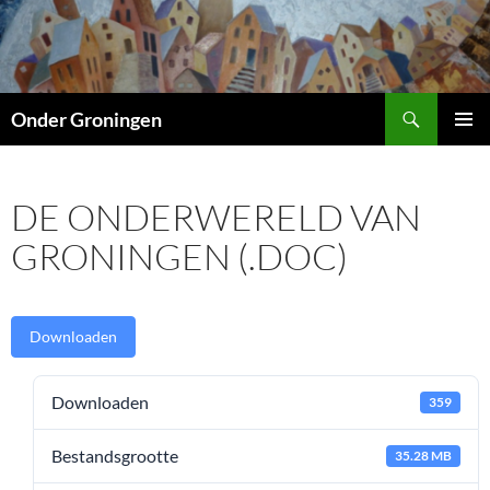
Ga
naar
de
inhoud
Zoeken
Onder Groningen
PRIMAI
MENU
DE ONDERWERELD VAN
GRONINGEN (.DOC)
Downloaden
Downloaden
359
Bestandsgrootte
35.28 MB