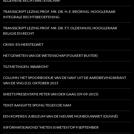
ALGEMENE RECHTSWETENSCHAP
TRANSSCRIPT LEZING PROF. MR. DR. H. E. BRÖRING, HOOGLERAAR
INTEGRALE RECHTSBEOEFENING
TRANSSCRIPT LEZING PROF. MR. DR. F.T. OLDENHUIS, HOOGLERAAR
RELIGIE EN RECHT
CRISIS- EN HERSTELWET
HET GEWETEN VAN DE WETENSCHAP (FOLKERT BUITER)
TILTMETINGEN, WAAROM?
COLUMN ‘HET SPOORBOEKJE VAN DE NAM’ UIT DE AARDBEVINGSKRANT
VAN DE VNG D.D. OKTOBER 2015
SHEETS PRESENTATIE PETER VAN DER GAAG (09-09-2015)
TEKST AANGIFTE SPONG TEGEN DE NAM
EEN KOPEREN JUBILEUM VAN DE NIEUWE MIJNBOUWWET (DUNNÉ)
INFORMATIEAVOND “METEN IS WETEN”OP 9 SEPTEMBER