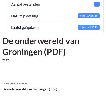
Aantal bestanden
1
Datum plaatsing
4 januari 2015
Laatst geüpdatet
4 januari 2015
De onderwereld van
Groningen (PDF)
test
Bericht
VOLGEND BERICHT
navigatie
De onderwereld van Groningen (.doc)