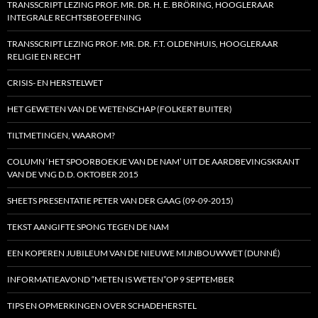
TRANSSCRIPT LEZING PROF. MR. DR. H. E. BRÖRING, HOOGLERAAR
INTEGRALE RECHTSBEOEFENING
TRANSSCRIPT LEZING PROF. MR. DR. F.T. OLDENHUIS, HOOGLERAAR
RELIGIE EN RECHT
CRISIS- EN HERSTELWET
HET GEWETEN VAN DE WETENSCHAP (FOLKERT BUITER)
TILTMETINGEN, WAAROM?
COLUMN ‘HET SPOORBOEKJE VAN DE NAM’ UIT DE AARDBEVINGSKRANT
VAN DE VNG D.D. OKTOBER 2015
SHEETS PRESENTATIE PETER VAN DER GAAG (09-09-2015)
TEKST AANGIFTE SPONG TEGEN DE NAM
EEN KOPEREN JUBILEUM VAN DE NIEUWE MIJNBOUWWET (DUNNÉ)
INFORMATIEAVOND “METEN IS WETEN”OP 9 SEPTEMBER
TIPS EN OPMERKINGEN OVER SCHADEHERSTEL