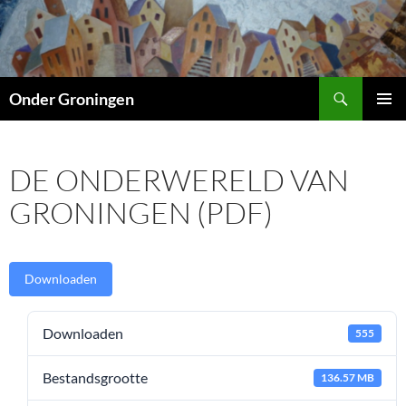
Ga
naar
de
inhoud
Zoeken
Onder Groningen
PRIMAI
MENU
DE ONDERWERELD VAN
GRONINGEN (PDF)
Downloaden
Downloaden
555
Bestandsgrootte
136.57 MB